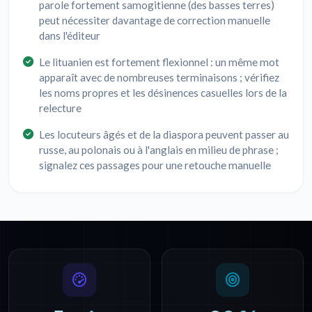
parole fortement samogitienne (des basses terres)
peut nécessiter davantage de correction manuelle
dans l'éditeur
Le lituanien est fortement flexionnel : un même mot
apparaît avec de nombreuses terminaisons ; vérifiez
les noms propres et les désinences casuelles lors de la
relecture
Les locuteurs âgés et de la diaspora peuvent passer au
russe, au polonais ou à l'anglais en milieu de phrase ;
signalez ces passages pour une retouche manuelle