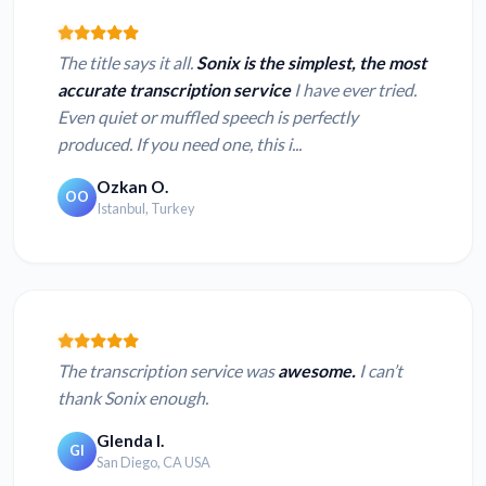
The title says it all.
Sonix is the simplest, the most
accurate transcription service
I have ever tried.
Even quiet or muffled speech is perfectly
produced. If you need one, this i...
Ozkan O.
OO
Istanbul, Turkey
The transcription service was
awesome.
I can’t
thank Sonix enough.
Glenda I.
GI
San Diego, CA USA