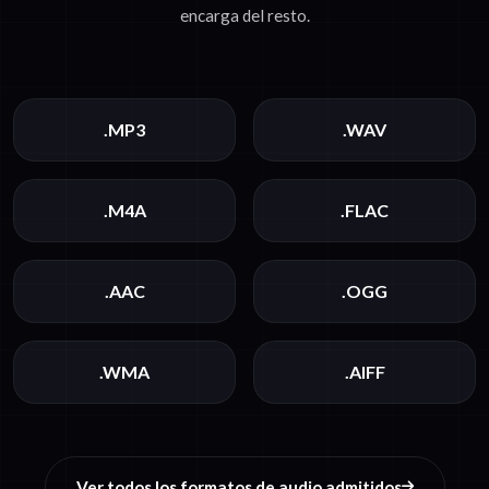
encarga del resto.
.MP3
.WAV
.M4A
.FLAC
.AAC
.OGG
.WMA
.AIFF
Ver todos los formatos de audio admitidos