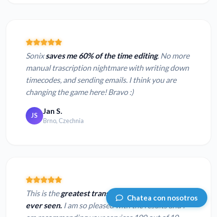
Sonix
saves me 60% of the time editing
. No more
manual trascription nightmare with writing down
timecodes, and sending emails. I think you are
changing the game here! Bravo :)
Jan S.
JS
Brno, Czechnia
This is the
greatest transcription service I've
Chatea con nosotros
ever seen.
I am so pleased with the results and I