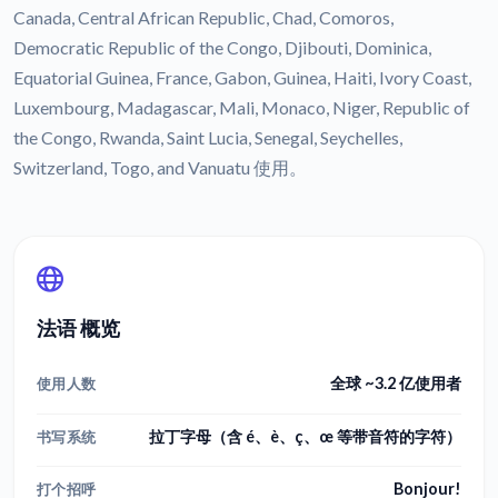
Canada, Central African Republic, Chad, Comoros,
Democratic Republic of the Congo, Djibouti, Dominica,
Equatorial Guinea, France, Gabon, Guinea, Haiti, Ivory Coast,
Luxembourg, Madagascar, Mali, Monaco, Niger, Republic of
the Congo, Rwanda, Saint Lucia, Senegal, Seychelles,
Switzerland, Togo, and Vanuatu 使用。
法语 概览
全球 ~3.2 亿使用者
使用人数
拉丁字母（含 é、è、ç、œ 等带音符的字符）
书写系统
Bonjour!
打个招呼