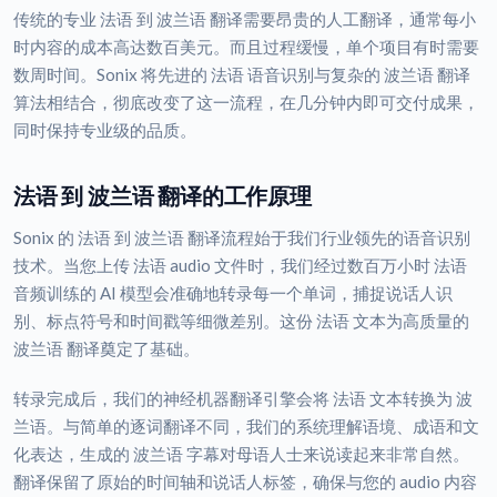
传统的专业 法语 到 波兰语 翻译需要昂贵的人工翻译，通常每小
时内容的成本高达数百美元。而且过程缓慢，单个项目有时需要
数周时间。Sonix 将先进的 法语 语音识别与复杂的 波兰语 翻译
算法相结合，彻底改变了这一流程，在几分钟内即可交付成果，
同时保持专业级的品质。
法语 到 波兰语 翻译的工作原理
Sonix 的 法语 到 波兰语 翻译流程始于我们行业领先的语音识别
技术。当您上传 法语 audio 文件时，我们经过数百万小时 法语
音频训练的 AI 模型会准确地转录每一个单词，捕捉说话人识
别、标点符号和时间戳等细微差别。这份 法语 文本为高质量的
波兰语 翻译奠定了基础。
转录完成后，我们的神经机器翻译引擎会将 法语 文本转换为 波
兰语。与简单的逐词翻译不同，我们的系统理解语境、成语和文
化表达，生成的 波兰语 字幕对母语人士来说读起来非常自然。
翻译保留了原始的时间轴和说话人标签，确保与您的 audio 内容