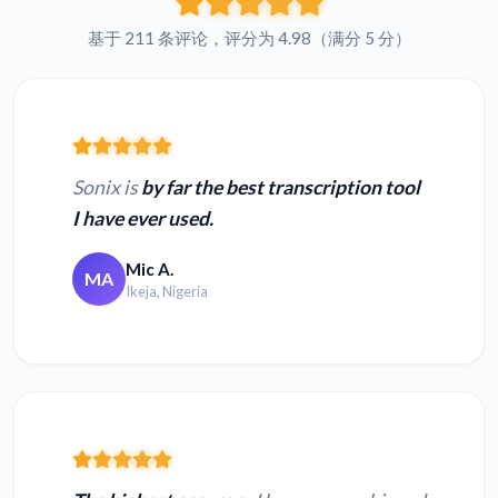
基于 211 条评论，评分为 4.98（满分 5 分）
Sonix is
by far the best transcription tool
I have ever used.
Mic A.
MA
Ikeja, Nigeria