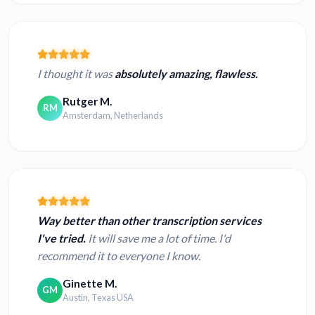
I thought it was
absolutely amazing, flawless.
Rutger M.
RM
Amsterdam, Netherlands
Way better than other transcription services
I've tried.
It will save me a lot of time. I'd
recommend it to everyone I know.
Ginette M.
GM
Austin, Texas USA