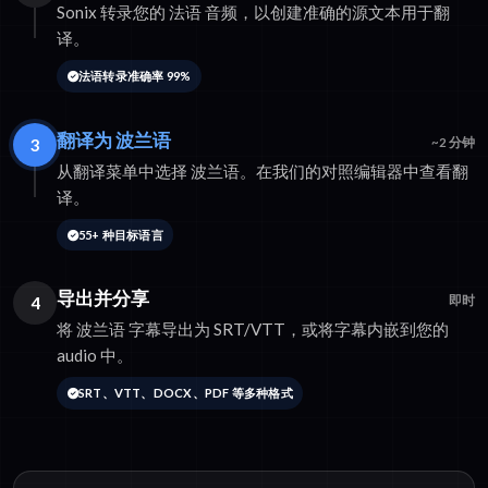
Sonix 转录您的 法语 音频，以创建准确的源文本用于翻
译。
法语转录准确率 99%
翻译为 波兰语
3
~2 分钟
从翻译菜单中选择 波兰语。在我们的对照编辑器中查看翻
译。
55+ 种目标语言
导出并分享
4
即时
将 波兰语 字幕导出为 SRT/VTT，或将字幕内嵌到您的
audio 中。
SRT、VTT、DOCX、PDF 等多种格式