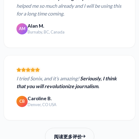
helped me so much already and I will be using this
for a long time coming.
Alan M.
AM
Burnaby, BC, Canada
I tried Sonix, and it’s amazing!
Seriously, I think
that you will revolutionize journalism.
Caroline B.
CB
Denver, CO USA
阅读更多评价