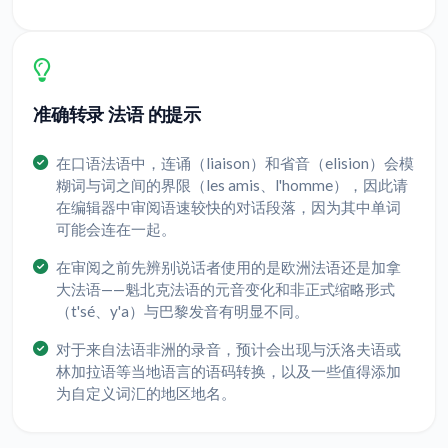
准确转录 法语 的提示
在口语法语中，连诵（liaison）和省音（elision）会模
糊词与词之间的界限（les amis、l'homme），因此请
在编辑器中审阅语速较快的对话段落，因为其中单词
可能会连在一起。
在审阅之前先辨别说话者使用的是欧洲法语还是加拿
大法语——魁北克法语的元音变化和非正式缩略形式
（t'sé、y'a）与巴黎发音有明显不同。
对于来自法语非洲的录音，预计会出现与沃洛夫语或
林加拉语等当地语言的语码转换，以及一些值得添加
为自定义词汇的地区地名。