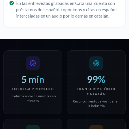
En las entrevistas grabadas en Cataluña, cuenta con
préstamos del español, topónimos y citas en español
intercaladas en un audio por lo demás en catalán.
5 min
99%
ENTREGA PROMEDIO
TRANSCRIPCIÓN DE
CATALÁN
Traduzca audio de una hora en
minutos
Reconocimiento de voz líder en
la industria