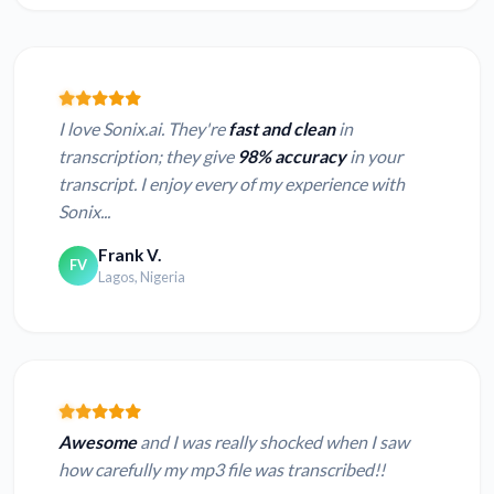
I love Sonix.ai. They're
fast and clean
in
transcription; they give
98% accuracy
in your
transcript. I enjoy every of my experience with
Sonix...
Frank V.
FV
Lagos, Nigeria
Awesome
and I was really shocked when I saw
how carefully my mp3 file was transcribed!!