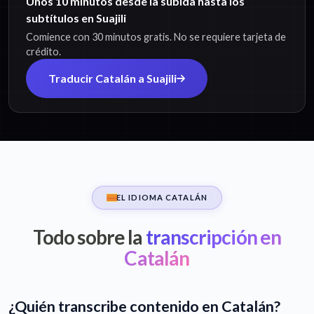
Unos 10 minutos desde la subida hasta los
subtítulos en Suajili
Comience con 30 minutos gratis. No se requiere tarjeta de
crédito.
Traducir Catalán a Suajili
EL IDIOMA CATALÁN
Todo sobre la
transcripción en
Catalán
¿Quién transcribe contenido en Catalán?