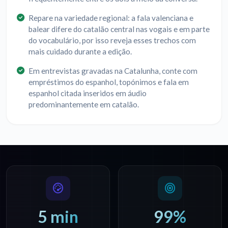
Repare na variedade regional: a fala valenciana e
balear difere do catalão central nas vogais e em parte
do vocabulário, por isso reveja esses trechos com
mais cuidado durante a edição.
Em entrevistas gravadas na Catalunha, conte com
empréstimos do espanhol, topónimos e fala em
espanhol citada inseridos em áudio
predominantemente em catalão.
5 min
99%