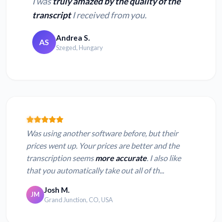
I was
truly amazed by the quality of the
transcript
I received from you.
Andrea S.
AS
Szeged, Hungary
Was using another software before, but their
prices went up. Your prices are better and the
transcription seems
more accurate
. I also like
that you automatically take out all of th...
Josh M.
JM
Grand Junction, CO, USA