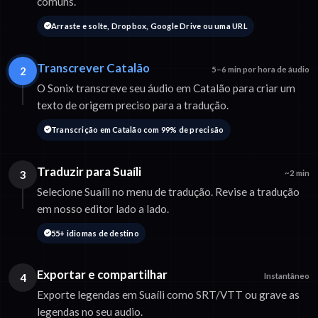
comuns.
Arraste e solte, Dropbox, Google Drive ou uma URL
Transcrever Catalão
2
5–6 min por hora de áudio
O Sonix transcreve seu áudio em Catalão para criar um
texto de origem preciso para a tradução.
Transcrição em Catalão com 99% de precisão
Traduzir para Suaíli
3
~2 min
Selecione Suaíli no menu de tradução. Revise a tradução
em nosso editor lado a lado.
55+ idiomas de destino
Exportar e compartilhar
4
Instantâneo
Exporte legendas em Suaíli como SRT/VTT ou grave as
legendas no seu audio.