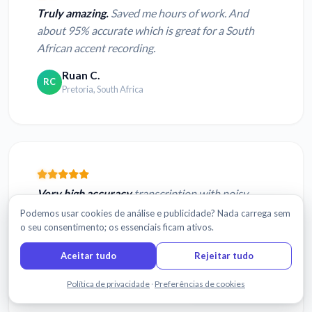
Truly amazing.
Saved me hours of work. And
about 95% accurate which is great for a South
African accent recording.
Ruan C.
RC
Pretoria, South Africa
Very high accuracy
transcription with noisy
tapes / accents. The ability to edit as you listen is
Podemos usar cookies de análise e publicidade? Nada carrega sem
o seu consentimento; os essenciais ficam ativos.
incredible
. I haven't been impressed with code to
this extent sin...
Aceitar tudo
Rejeitar tudo
Justin C.
JC
Fale connosco
Política de privacidade
·
Preferências de cookies
St Charles, IL