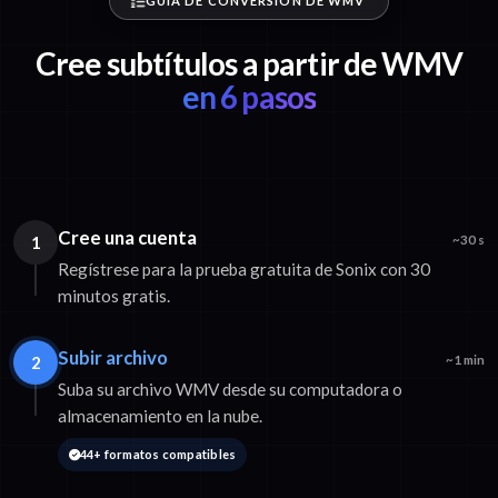
GUÍA DE CONVERSIÓN DE WMV
Cree subtítulos a partir de WMV
en 6 pasos
Cree una cuenta
1
~30 s
Regístrese para la prueba gratuita de Sonix con 30
minutos gratis.
Subir archivo
2
~1 min
Suba su archivo WMV desde su computadora o
almacenamiento en la nube.
44+ formatos compatibles