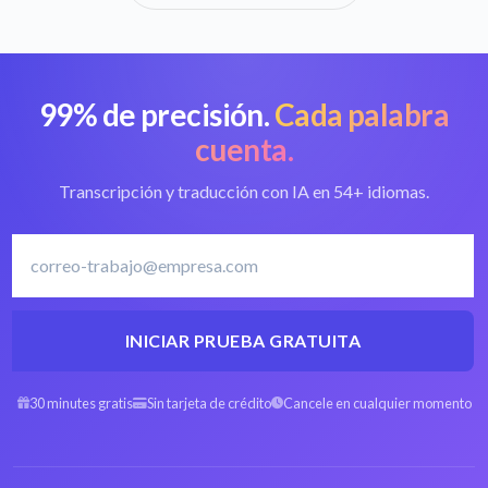
99% de precisión.
Cada palabra
cuenta.
Transcripción y traducción con IA en 54+ idiomas.
INICIAR PRUEBA GRATUITA
30 minutes gratis
Sin tarjeta de crédito
Cancele en cualquier momento