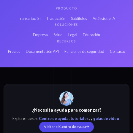
PRODUCTO
Transcripción
Traducción
Subtítulos
Análisis de IA
SOLUCIONES
Empresa
Salud
Legal
Educación
RECURSOS
Precios
Documentación API
Funciones de seguridad
Contacto
¿Necesita ayuda para comenzar?
Explore nuestro
Centro de ayuda
,
tutoriales
, y
guías de video
.
Visitar el Centro de ayuda