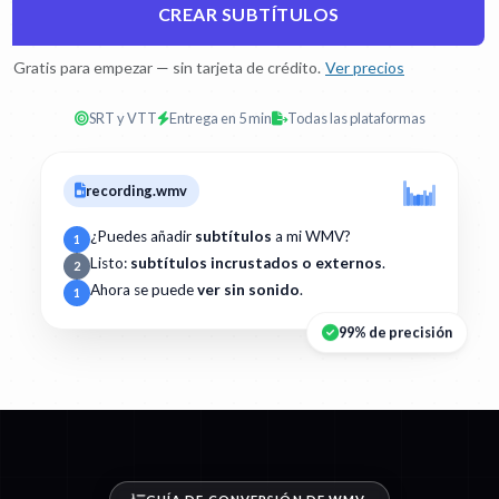
CREAR SUBTÍTULOS
Gratis para empezar — sin tarjeta de crédito.
Ver precios
SRT y VTT
Entrega en 5 min
Todas las plataformas
recording.wmv
¿Puedes añadir
subtítulos
a mi WMV?
1
Listo:
subtítulos incrustados o externos
.
2
Ahora se puede
ver sin sonido
.
1
99% de precisión