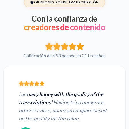
OPINIONES SOBRE TRANSCRIPCIÓN
Con la confianza de
WMV en Hebreo a
WMV en Persa a
texto
texto
creadores de contenido
WMV en Francés a
WMV en Ruso a
texto
texto
Calificación de 4.98 basada en 211 reseñas
WMV en Japonés a
WMV en Hindi a
texto
texto
I am
very happy with the quality of the
transcriptions!
Having tried numerous
Convertir MP4 a
Convertir MOV a
other services, none can compare based
texto
texto
on the quality for the value.