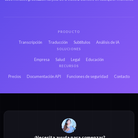
PRODUCTO
Transcripción
Traducción
Subtítulos
Análisis de IA
SOLUCIONES
Empresa
Salud
Legal
Educación
RECURSOS
Precios
Documentación API
Funciones de seguridad
Contacto
¿Necesita ayuda para comenzar?