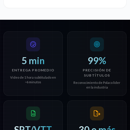
5 min
99%
ENTREGA PROMEDIO
PRECISIÓN DE
SUBTÍTULOS
Video de 1 hora subtitulado en
~6 minutos
Reconocimiento de Polaco líder
en la industria
SRT/VTT
30 o más