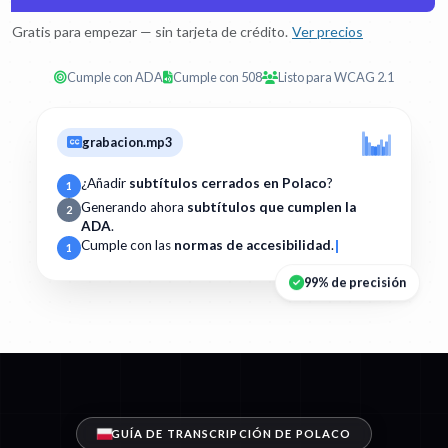
Gratis para empezar — sin tarjeta de crédito.
Ver precios
Cumple con ADA
Cumple con 508
Listo para WCAG 2.1
grabacion.mp3
¿Añadir
subtítulos cerrados en Polaco
?
1
Generando ahora
subtítulos que cumplen la
2
ADA
.
Cumple con las
normas de accesibilidad
.
1
99% de precisión
GUÍA DE TRANSCRIPCIÓN DE POLACO