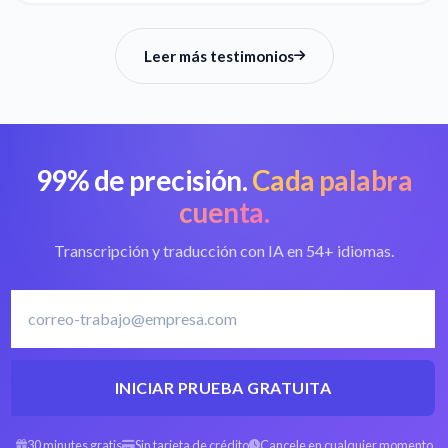
Leer más testimonios
99% de precisión.
Cada palabra
cuenta.
Transcripción y traducción con IA en 54+ idiomas.
INICIAR PRUEBA GRATUITA
30 minutes gratis
Sin tarjeta de crédito
Cancele en cualquier momento