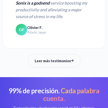
Sonix is a godsend
service boosting my
productivity and alleviating a major
source of stress in my life.
Olivier F.
OF
Adachi, Japan
Leer más testimonios
99% de precisión.
Cada palabra
cuenta.
Transcripción y traducción con IA en 54+ idiomas.