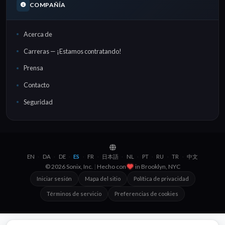
COMPAÑÍA
Acerca de
Carreras — ¡Estamos contratando!
Prensa
Contacto
Seguridad
EN
DA
DE
ES
FR
日本語
NL
PT
RU
TR
中文
·
·
·
·
·
·
·
·
·
·
© 2026 Sonix, Inc.
|
Hecho con
in
Brooklyn, NYC
Iniciar sesión
Mapa del sitio
Política de privacidad
Términos de servicio
Preferencias de cookies