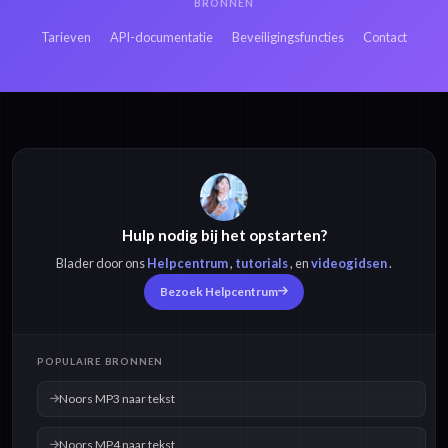
BRONNEN
Tarieven
API-documentatie
Beveiligingsfuncties
Contact
Hulp nodig bij het opstarten?
Blader door ons
Helpcentrum
,
tutorials
, en
videogidsen
.
Bezoek Helpcentrum
POPULAIRE BRONNEN
Noors MP3 naar tekst
Noors MP4 naar tekst