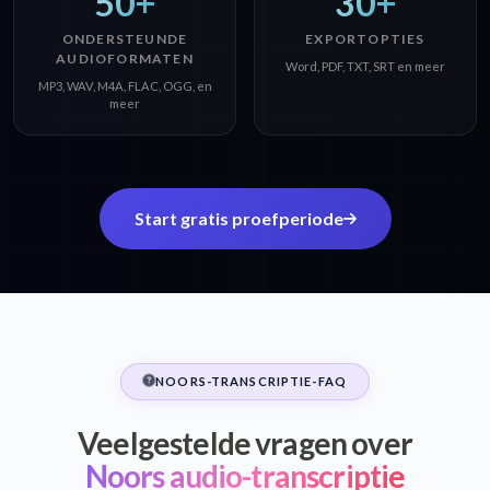
50+
30+
ONDERSTEUNDE
EXPORTOPTIES
AUDIOFORMATEN
Word, PDF, TXT, SRT en meer
MP3, WAV, M4A, FLAC, OGG, en
meer
Start gratis proefperiode
NOORS-TRANSCRIPTIE-FAQ
Veelgestelde vragen over
Noors audio-transcriptie