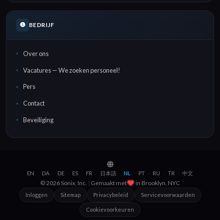
BEDRIJF
Over ons
Vacatures — We zoeken personeel!
Pers
Contact
Beveiliging
EN
DA
DE
ES
FR
日本語
NL
PT
RU
TR
中文
·
·
·
·
·
·
·
·
·
·
© 2026 Sonix, Inc.
|
Gemaakt met
in
Brooklyn, NYC
Inloggen
Sitemap
Privacybeleid
Servicevoorwaarden
Cookievoorkeuren