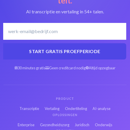
telt.
AI transcriptie en vertaling in 54+ talen.
START GRATIS PROEFPERIODE
30 minutes gratis
Geen creditcard nodig
Altijd opzegbaar
PRODUCT
Transcriptie
Vertaling
Ondertiteling
AI-analyse
OPLOSSINGEN
Enterprise
Gezondheidszorg
Juridisch
Onderwijs