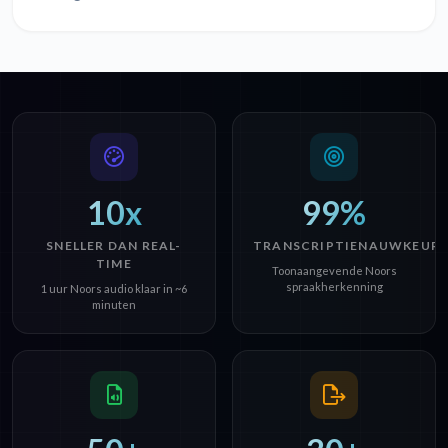
10x
99%
SNELLER DAN REAL-
TRANSCRIPTIENAUWKEURI
TIME
Toonaangevende Noors
spraakherkenning
1 uur Noors audio klaar in ~6
minuten