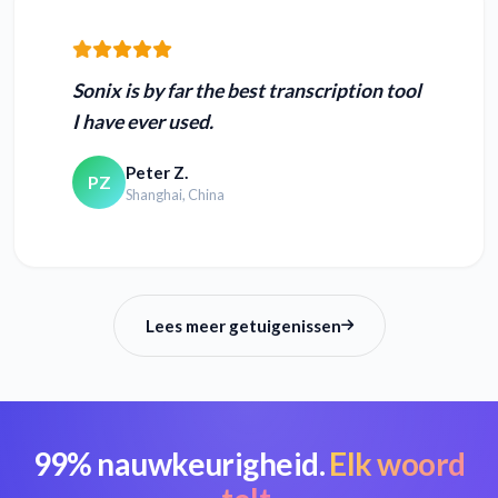
Sonix is by far the best transcription tool
I have ever used.
Peter Z.
PZ
Shanghai, China
Lees meer getuigenissen
99% nauwkeurigheid.
Elk woord