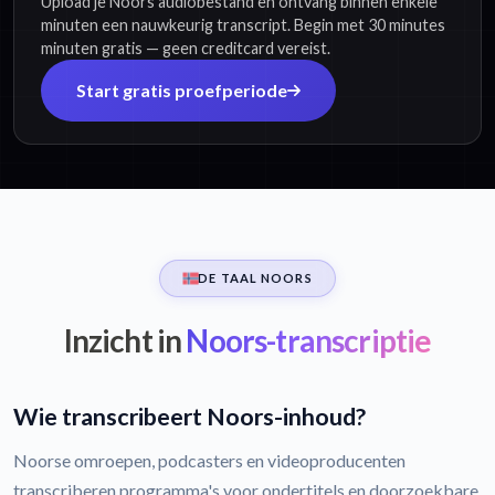
Upload je Noors audiobestand en ontvang binnen enkele
minuten een nauwkeurig transcript. Begin met 30 minutes
minuten gratis — geen creditcard vereist.
Start gratis proefperiode
DE TAAL NOORS
Inzicht in
Noors-transcriptie
Wie transcribeert Noors-inhoud?
Noorse omroepen, podcasters en videoproducenten
transcriberen programma's voor ondertitels en doorzoekbare