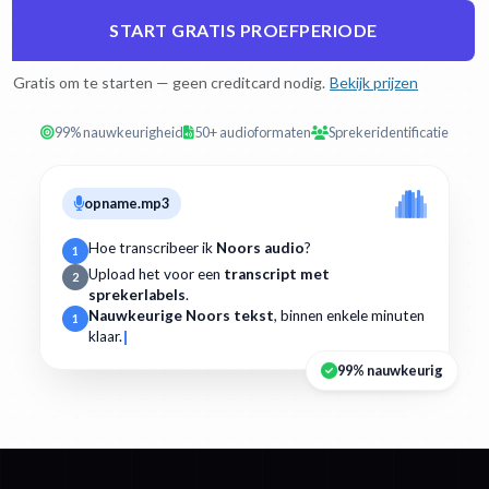
START GRATIS PROEFPERIODE
Gratis om te starten — geen creditcard nodig.
Bekijk prijzen
99% nauwkeurigheid
50+ audioformaten
Sprekeridentificatie
opname.mp3
Hoe transcribeer ik
Noors audio
?
1
Upload het voor een
transcript met
2
sprekerlabels
.
Nauwkeurige Noors tekst
, binnen enkele minuten
1
klaar.
99% nauwkeurig