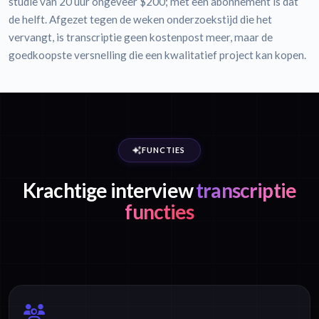
studie van 20 uur ongeveer $200; met een abonnement is dat
de helft. Afgezet tegen de weken onderzoekstijd die het
vervangt, is transcriptie geen kostenpost meer, maar de
goedkoopste versnelling die een kwalitatief project kan kopen.
FUNCTIES
Krachtige interview
transcriptie
functies