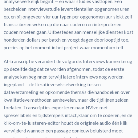
analyse werkelijk begint — en waar studies vastlopen. Een
bescheiden interviewstudie levert tientallen opgenomen uren
op, en bij ongeveer vier uur typen per opgenomen uur slokt zelf
transcriberen weken op die naar coderen en interpreteren
zouden moeten gaan. Uitbesteden aan menselijke diensten kost
honderden dollars per batch en voegt dagen doorlooptijd toe,
precies op het moment in het project waar momentum telt.
AI-transcriptie verandert de volgorde. Interviews komen terug
op dezelfde dag dat ze worden afgenomen, zodat de eerste
analyse kan beginnen terwijl latere interviews nog worden
ingepland — de iteratieve wisselwerking tussen
dataverzameling en opkomende thema's die handboeken over
kwalitatieve methoden aanbevelen, maar die tijdlijnen zelden
toelaten. Transcripties exporteren naar NVivo met
sprekerlabels en tijdstempels intact, klaar om te coderen, en de
klik-om-te-luisteren-editor houdt de originele audio één klik
verwijderd wanneer een passage opnieuw beluisterd moet