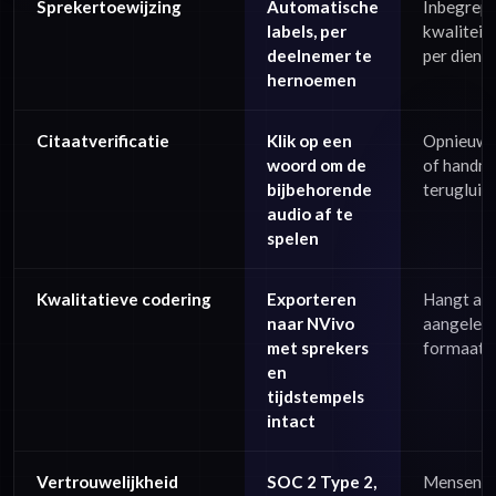
Sprekertoewijzing
Automatische
Inbegrepe
labels, per
kwaliteit 
deelnemer te
per dienst
hernoemen
Citaatverificatie
Klik op een
Opnieuw 
woord om de
of handm
bijbehorende
terugluis
audio af te
spelen
Kwalitatieve codering
Exporteren
Hangt af 
naar NVivo
aangelev
met sprekers
formaat
en
tijdstempels
intact
Vertrouwelijkheid
SOC 2 Type 2,
Mensen l