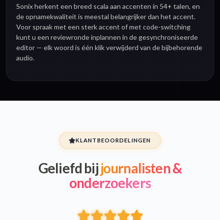
Sonix herkent een breed scala aan accenten in 54+ talen, en
de opnamekwaliteit is meestal belangrijker dan het accent.
Voor spraak met een sterk accent of met code-switching
kunt u een reviewronde inplannen in de gesynchroniseerde
editor — elk woord is één klik verwijderd van de bijbehorende
audio.
KLANTBEOORDELINGEN
Geliefd bij
journalisten &
onderzoekers