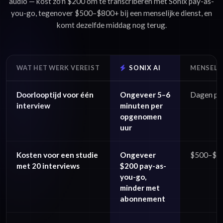
audio — kost zo'n $200 om te transcriberen met Sonix pay-as-
you-go, tegenover $500–$800+ bij een menselijke dienst, en
komt dezelfde middag nog terug.
WAT HET WERK VEREIST
SONIX AI
MENSELIJ
Doorlooptijd voor één
Ongeveer 5–6
Dagen per
interview
minuten per
opgenomen
uur
Kosten voor een studie
Ongeveer
$500–$80
met 20 interviews
$200 pay-as-
you-go,
minder met
abonnement