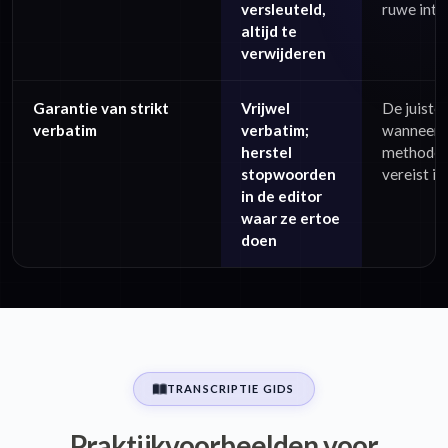
versleuteld,
ruwe inte
altijd te
verwijderen
Garantie van strikt
Vrijwel
De juiste
verbatim
verbatim;
wanneer 
herstel
methodol
stopwoorden
vereist is
in de editor
waar ze ertoe
doen
TRANSCRIPTIE GIDS
Praktijkvoorbeelden voor