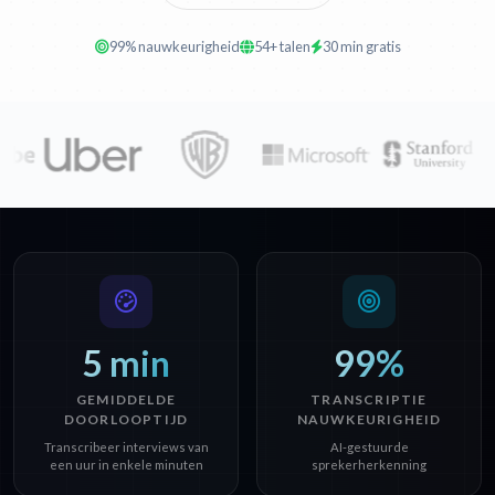
99% nauwkeurigheid
54+ talen
30 min gratis
5 min
99%
GEMIDDELDE
TRANSCRIPTIE
DOORLOOPTIJD
NAUWKEURIGHEID
Transcribeer interviews van
AI-gestuurde
een uur in enkele minuten
sprekerherkenning