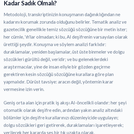
Kadar Sadık Olmalı?
Metodoloji, transkriptinizin konuşmanın dağınıklığından ne
kadarını korumak zorunda olduğunu belirler. Tematik analiz ve
gazetecilik genellikle temiz sözcüğü sözcüğüne bir metin ister;
her cümle, 'ıh'lar olmadan; ki bu, AI deşifrenin varsayılan olarak
ürettiği şeydir. Konuşma ve söylem analizi farklıdır:
duraklamalar, yeniden başlamalar, üst üste binmeler ve dolgu
sözcükleri gürültü değil, veridir; ve bu geleneklerdeki
araştırmacılar, yine de insan eliyle bir gözden geçirme
gerektiren kesin sözcüğü sözcüğüne kurallara göre plan
yapmalıdır. Dürüst tavsiye: aracın değil, yöntemin karar
vermesine izin verin.
Geniş orta alan için pratik iş akışı AI-öncelikli olandır: her şeyi
otomatik olarak deşifre edin, ardından yakın analiz altındaki
bölümler için deşifre kurallarınızı düzenleyicide uygulayın;
dolgu sözcükleri geri getirerek, duraklamaları işaretleyerek;
verilecek her kararda ses bir tık uzakta olarak.