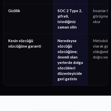
Gizlilik
SOC 2 Type 2,
İnsanlar h
şifreli,
görüşmeler
istediğiniz
okur
zaman silin
Kesin sözcüğü
Neredeyse
Metodoloj
sözcüğüne garanti
sözcüğü
olarak ger
sözcüğüne;
olduğunda
önemli olan
doğru seç
yerlerde dolgu
sözcükleri
düzenleyicide
geri getirin