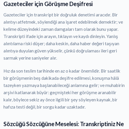
Gazeteciler için Görüşme Deşifresi
Gazeteciler için transkript bir doğruluk denetimi aracıdır. Bir
alıntıyı atfetmek, söylendiği ana işaret edebilmek demektir; ve
kelime düzeyindeki zaman damgaları tam olarak bunu yapar.
Transkripti ifade için arayın, tıklayın ve kaydı dinleyin. Yanlış
alıntılama riski düşer; daha keskin, daha haber değeri taşıyan
alıntıya duyulan güven yükselir, çünkü doğrulaması ileri geri
sarmak yerine saniyeler alır.
Hız da son teslim tarihinde en az o kadar önemlidir. Bir saatlik
bir görüşmenin beş dakikada deşifre edilmesi, konuşma hâlâ
tazeyken yazmaya başlanabileceği anlamına gelir; ve muhabirin
arşivi katlanarak büyür: geçmişteki her görüşme aranabilir
kalır, böylece sekiz ay önce ilgili bir şey söyleyen kaynak, bir
hafıza testi değil, bir sorgu kadar uzaktadır.
Sözcüğü Sözcüğüne Meselesi: Transkriptiniz Ne