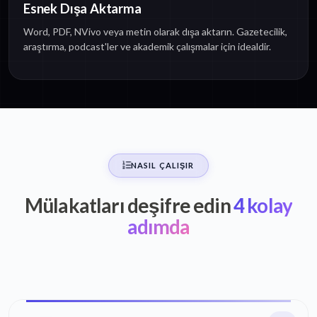
Esnek Dışa Aktarma
Word, PDF, NVivo veya metin olarak dışa aktarın. Gazetecilik,
araştırma, podcast'ler ve akademik çalışmalar için idealdir.
NASIL ÇALIŞIR
Mülakatları deşifre edin
4 kolay
adımda