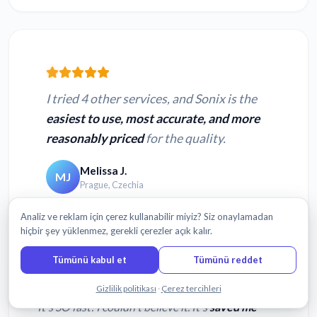
I tried 4 other services, and Sonix is the
easiest to use, most accurate, and more
reasonably priced
for the quality.
Melissa J.
MJ
Prague, Czechia
Analiz ve reklam için çerez kullanabilir miyiz? Siz onaylamadan
hiçbir şey yüklenmez, gerekli çerezler açık kalır.
Tümünü kabul et
Tümünü reddet
Bizimle sohbet edin
Gizlilik politikası
·
Çerez tercihleri
It's SO fast! I couldn't believe it. It's
saved me