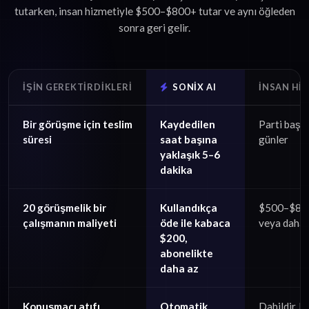
tutarken, insan hizmetiyle $500–$800+ tutar ve aynı öğleden
sonra geri gelir.
İŞIN GEREKTIRDIKLERI
SONIX AI
İNSAN HI
Bir görüşme için teslim
Kaydedilen
Parti başı
süresi
saat başına
günler
yaklaşık 5–6
dakika
20 görüşmelik bir
Kullandıkça
$500–$80
çalışmanın maliyeti
öde ile kabaca
veya daha 
$200,
abonelikte
daha az
Konuşmacı atıfı
Otomatik
Dahildir, ka