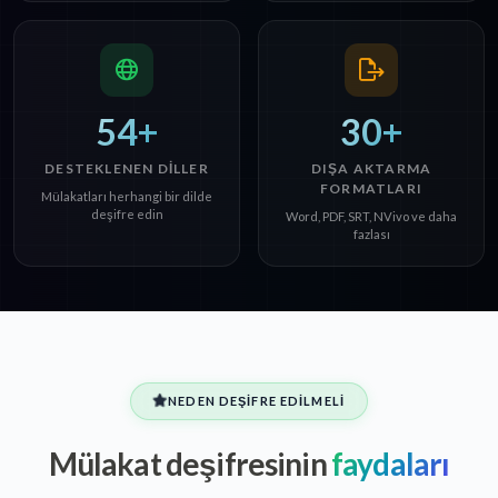
54+
30+
DESTEKLENEN DILLER
DIŞA AKTARMA
FORMATLARI
Mülakatları herhangi bir dilde
deşifre edin
Word, PDF, SRT, NVivo ve daha
fazlası
NEDEN DEŞIFRE EDILMELI
Mülakat deşifresinin
faydaları