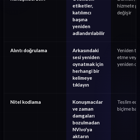
etiketler,
hizmete g
katılımcı
değişir
başına
yeniden
adlandırılabilir
Alıntı doğrulama
Arkasındaki
Yeniden ta
sesi yeniden
etme veya 
oynatmak için
yeniden di
herhangi bir
kelimeye
tıklayın
Nitel kodlama
Konuşmacılar
Teslim edi
ve zaman
biçime bağl
damgaları
bozulmadan
NVivo'ya
aktarın