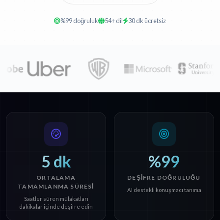
%99 doğruluk
54+ dil
30 dk ücretsiz
5 dk
%99
ORTALAMA
DEŞIFRE DOĞRULUĞU
TAMAMLANMA SÜRESI
AI destekli konuşmacı tanıma
Saatler süren mülakatları
dakikalar içinde deşifre edin