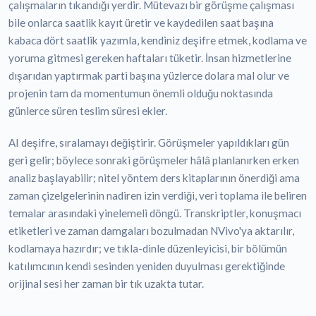
çalışmaların tıkandığı yerdir. Mütevazı bir görüşme çalışması
bile onlarca saatlik kayıt üretir ve kaydedilen saat başına
kabaca dört saatlik yazımla, kendiniz deşifre etmek, kodlama ve
yoruma gitmesi gereken haftaları tüketir. İnsan hizmetlerine
dışarıdan yaptırmak parti başına yüzlerce dolara mal olur ve
projenin tam da momentumun önemli olduğu noktasında
günlerce süren teslim süresi ekler.
AI deşifre, sıralamayı değiştirir. Görüşmeler yapıldıkları gün
geri gelir; böylece sonraki görüşmeler hâlâ planlanırken erken
analiz başlayabilir; nitel yöntem ders kitaplarının önerdiği ama
zaman çizelgelerinin nadiren izin verdiği, veri toplama ile beliren
temalar arasındaki yinelemeli döngü. Transkriptler, konuşmacı
etiketleri ve zaman damgaları bozulmadan NVivo'ya aktarılır,
kodlamaya hazırdır; ve tıkla-dinle düzenleyicisi, bir bölümün
katılımcının kendi sesinden yeniden duyulması gerektiğinde
orijinal sesi her zaman bir tık uzakta tutar.