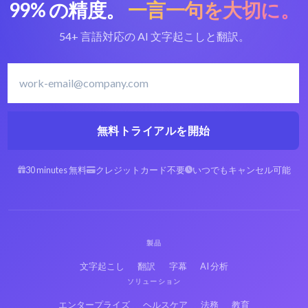
99% の精度。
一言一句を大切に。
54+ 言語対応の AI 文字起こしと翻訳。
無料トライアルを開始
30 minutes 無料
クレジットカード不要
いつでもキャンセル可能
製品
文字起こし
翻訳
字幕
AI 分析
ソリューション
エンタープライズ
ヘルスケア
法務
教育