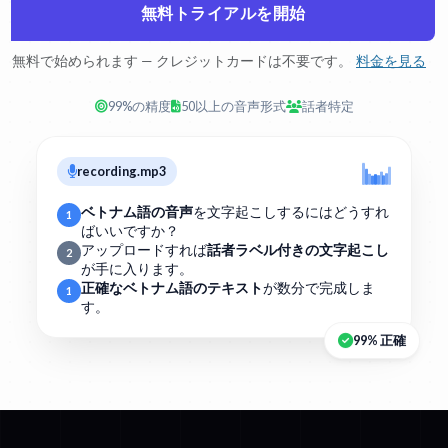
無料トライアルを開始
無料で始められます — クレジットカードは不要です。
料金を見る
99%の精度
50以上の音声形式
話者特定
recording.mp3
ベトナム語の音声
を文字起こしするにはどうすれ
1
ばいいですか？
アップロードすれば
話者ラベル付きの文字起こし
2
が手に入ります。
正確なベトナム語のテキスト
が数分で完成しま
1
す。
99% 正確