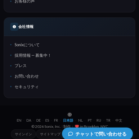
お客様の声
会社情報
Sonixについて
採用情報 — 募集中！
プレス
お問い合わせ
セキュリティ
EN
DA
DE
ES
FR
日本語
NL
PT
RU
TR
中文
·
·
·
·
·
·
·
·
·
·
© 2026 Sonix, Inc.
|
制作：
in
Brooklyn, NYC
チャットで問い合わせる
サインイン
サイトマップ
プライバシーポリシー
利用規約