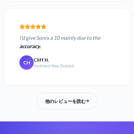
I'd give Sonix a 10 mainly due to the
accuracy.
Cliff H.
CH
Auckland, New Zealand
他のレビューを読む