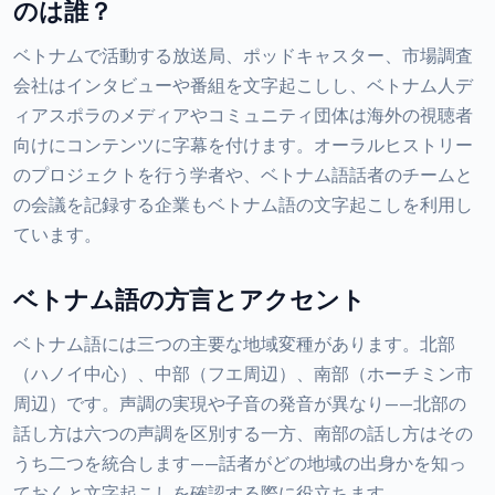
のは誰？
ベトナムで活動する放送局、ポッドキャスター、市場調査
会社はインタビューや番組を文字起こしし、ベトナム人デ
ィアスポラのメディアやコミュニティ団体は海外の視聴者
向けにコンテンツに字幕を付けます。オーラルヒストリー
のプロジェクトを行う学者や、ベトナム語話者のチームと
の会議を記録する企業もベトナム語の文字起こしを利用し
ています。
ベトナム語の方言とアクセント
ベトナム語には三つの主要な地域変種があります。北部
（ハノイ中心）、中部（フエ周辺）、南部（ホーチミン市
周辺）です。声調の実現や子音の発音が異なり——北部の
話し方は六つの声調を区別する一方、南部の話し方はその
うち二つを統合します——話者がどの地域の出身かを知っ
ておくと文字起こしを確認する際に役立ちます。