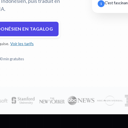
 Indonésien, puis traduit en
C'est fascinan
1
IA.
DONÉSIEN EN TAGALOG
uise.
Voir les tarifs
30 min gratuites