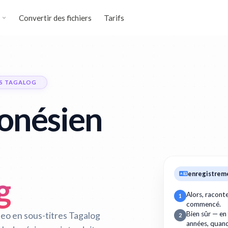
Convertir des fichiers
Tarifs
RS TAGALOG
donésien
enregistrem
g
Alors, racon
1
commencé.
eo en sous-titres Tagalog
Bien sûr — en
2
années, quan