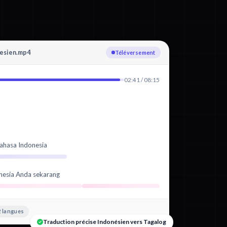
esien.mp4
Transcription : Indonésien
02:41 / 08:15
ahasa Indonesia
nesia Anda sekarang
 langues
Traduction précise Indonésien vers Tagalog