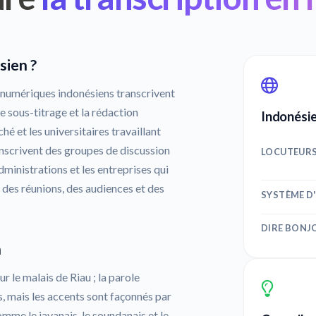
sien ?
 numériques indonésiens transcrivent
e sous-titrage et la rédaction
Indonésie
ché et les universitaires travaillant
anscrivent des groupes de discussion
LOCUTEUR
ministrations et les entreprises qui
 des réunions, des audiences et des
SYSTÈME D
DIRE BONJ
n
r le malais de Riau ; la parole
s, mais les accents sont façonnés par
mme le javanais, le soundanais et le