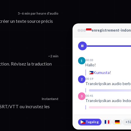
5–6 min par heure d'audio
créer un texte source précis
enregistrement-indon
~2 min
00:03
1
tion. Révisez la traduction
Hallo!
Kumusta!
00:19
2
Transkripsikan audio berb
00:41
3
Instantané
Transkripsikan audio Indo
 SRT/VTT ou incrustez les
Tagalog
+52