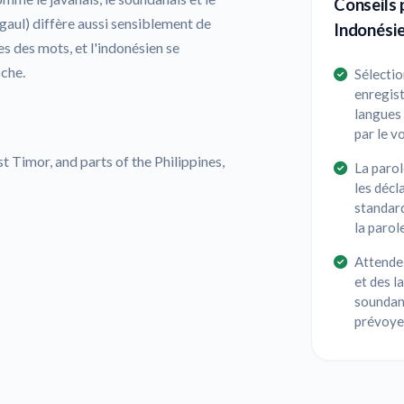
Conseils 
 gaul) diffère aussi sensiblement de
Indonési
es des mots, et l'indonésien se
oche.
Sélectio
enregist
langues
par le v
t Timor, and parts of the Philippines,
La parol
les décl
standard
la parol
Attendez
et des l
soundana
prévoyez