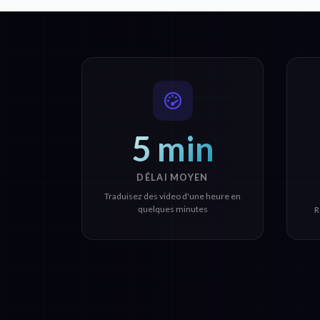
5 min
DÉLAI MOYEN
Traduisez des video d'une heure en
quelques minutes
R