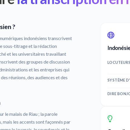
sien ?
 numériques indonésiens transcrivent
e sous-titrage et la rédaction
Indonésie
ché et les universitaires travaillant
anscrivent des groupes de discussion
LOCUTEUR
ministrations et les entreprises qui
 des réunions, des audiences et des
SYSTÈME D
DIRE BONJ
n
r le malais de Riau ; la parole
s, mais les accents sont façonnés par
mme le javanais, le soundanais et le