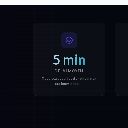
5 min
DÉLAI MOYEN
Traduisez des video d'une heure en
quelques minutes
R