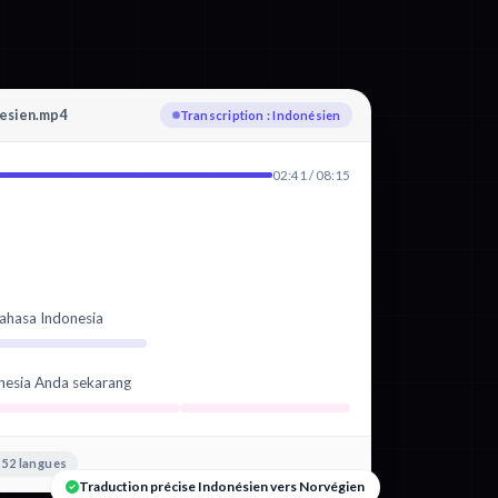
esien.mp4
Traduction en Norvégien en cours
02:41 / 08:15
ahasa Indonesia
nesia Anda sekarang
52 langues
Traduction précise Indonésien vers Norvégien