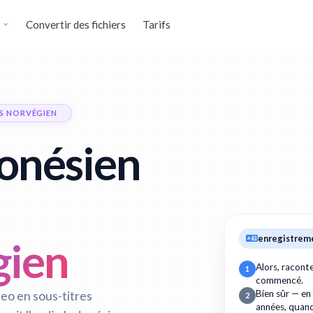
Convertir des fichiers
Tarifs
RS NORVÉGIEN
donésien
enregistrem
gien
Alors, racon
1
commencé.
eo en sous-titres
Bien sûr — en
2
années, quan