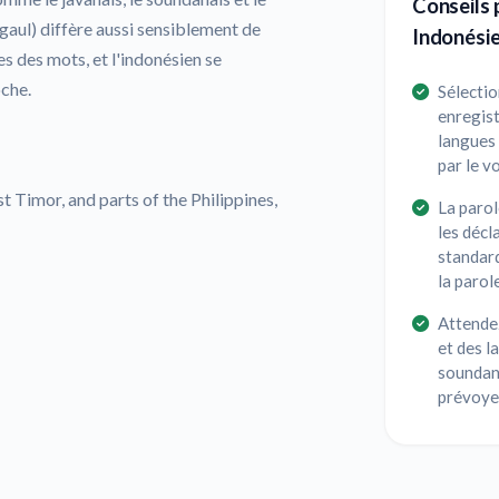
Conseils 
 gaul) diffère aussi sensiblement de
Indonési
es des mots, et l'indonésien se
oche.
Sélectio
enregist
langues
par le v
t Timor, and parts of the Philippines,
La parol
les décl
standard
la parol
Attendez
et des l
soundana
prévoyez