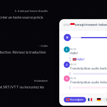
5–6 min par heure d'audio
créer un texte source précis
enregistrement-indon
~2 min
00:03
1
uction. Révisez la traduction
Hallo!
Hallo!
00:19
2
Transkripsikan audio berb
00:41
3
Instantané
Transkripsikan audio Indo
at SRT/VTT ou incrustez les
Norvégien
+