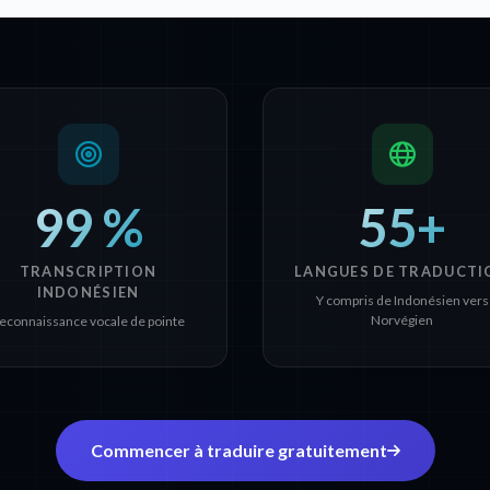
99 %
55+
TRANSCRIPTION
LANGUES DE TRADUCTI
INDONÉSIEN
Y compris de Indonésien vers
Norvégien
econnaissance vocale de pointe
Commencer à traduire gratuitement