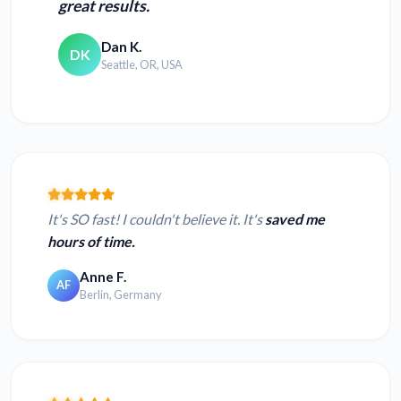
great results.
Dan K.
DK
Seattle, OR, USA
It's SO fast! I couldn't believe it. It's
saved me
hours of time.
Anne F.
AF
Berlin, Germany