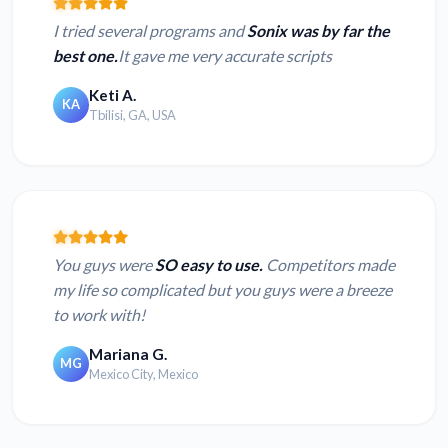
I tried several programs and
Sonix was by far the
best one.
It gave me very accurate scripts
Keti A.
KA
Tbilisi, GA, USA
You guys were
SO easy to use.
Competitors made
my life so complicated but you guys were a breeze
to work with!
Mariana G.
MG
Mexico City, Mexico