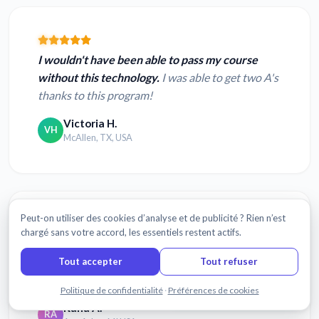
I wouldn't have been able to pass my course
without this technology.
I was able to get two A's
thanks to this program!
Victoria H.
VH
McAllen, TX, USA
Peut-on utiliser des cookies d’analyse et de publicité ? Rien n’est
chargé sans votre accord, les essentiels restent actifs.
Found you through Google. Super easy to use.
Transcribed 98% correctly even though it was
Tout accepter
Tout refuser
not a great audio file.
Discuter avec nous
Politique de confidentialité
·
Préférences de cookies
Rana A.
RA