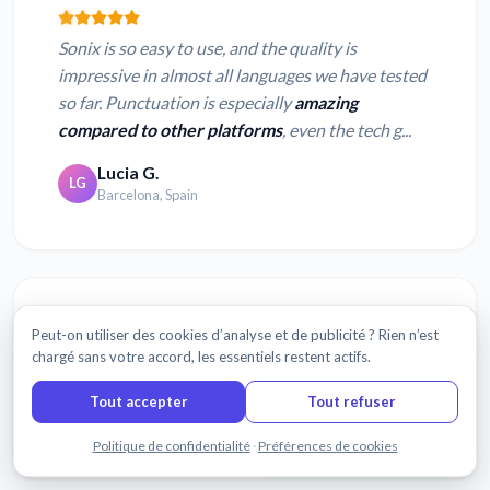
Sonix is so easy to use, and the quality is
impressive in almost all languages we have tested
so far. Punctuation is especially
amazing
compared to other platforms
, even the tech g...
Lucia G.
LG
Barcelona, Spain
Peut-on utiliser des cookies d’analyse et de publicité ? Rien n’est
chargé sans votre accord, les essentiels restent actifs.
I'd give Sonix a 10 mainly due to the
accuracy.
Cliff H.
Tout accepter
Tout refuser
CH
Auckland, New Zealand
Discuter avec nous
Politique de confidentialité
·
Préférences de cookies