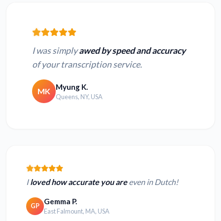
I was simply
awed by speed and accuracy
of your transcription service.
Myung K.
MK
Queens, NY, USA
I
loved how accurate you are
even in Dutch!
Gemma P.
GP
East Falmount, MA, USA