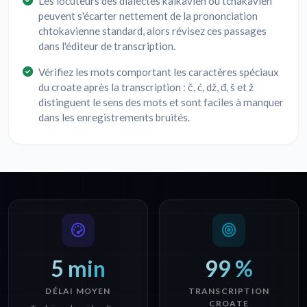
Les locuteurs des dialectes kaïkavien ou tchakavien
peuvent s'écarter nettement de la prononciation
chtokavienne standard, alors révisez ces passages
dans l'éditeur de transcription.
Vérifiez les mots comportant les caractères spéciaux
du croate après la transcription : č, ć, dž, đ, š et ž
distinguent le sens des mots et sont faciles à manquer
dans les enregistrements bruités.
5 min
99 %
DÉLAI MOYEN
TRANSCRIPTION
CROATE