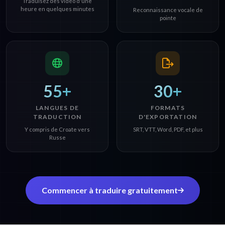
Traduisez des video d'une
heure en quelques minutes
Reconnaissance vocale de
pointe
55+
30+
LANGUES DE
FORMATS
TRADUCTION
D'EXPORTATION
Y compris de Croate vers
SRT, VTT, Word, PDF, et plus
Russe
Commencer à traduire gratuitement