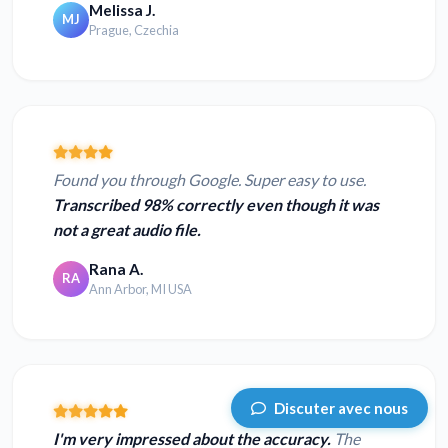
Melissa J.
MJ
Prague, Czechia
Found you through Google. Super easy to use.
Transcribed 98% correctly even though it was
not a great audio file.
Rana A.
RA
Ann Arbor, MI USA
Discuter avec nous
I'm very impressed about the accuracy.
The