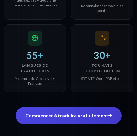
Traduisez des video d'une
heure en quelques minutes
Reconnaissance vocale de
pointe
55+
30+
LANGUES DE
FORMATS
TRADUCTION
D'EXPORTATION
Y compris de Croate vers
SRT, VTT, Word, PDF, et plus
Français
Commencer à traduire gratuitement