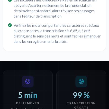
Les locuteurs des dialectes kaïkavien ou tchakavien
peuvent s'écarter nettement de la prononciation
chtokavienne standard, alors révisez ces passages
dans l'éditeur de transcription.
Vérifiez les mots comportant les caractères spéciaux
du croate après la transcription : č, ć, dž, đ, š et ž
distinguent le sens des mots et sont faciles à manquer
dans les enregistrements bruités.
5 min
99 %
DÉLAI MOYEN
TRANSCRIPTION
CROATE