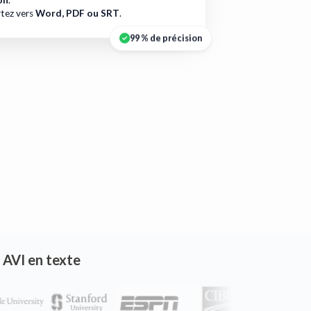
on
.
tez vers
Word, PDF ou SRT
.
99 % de précision
n AVI en texte