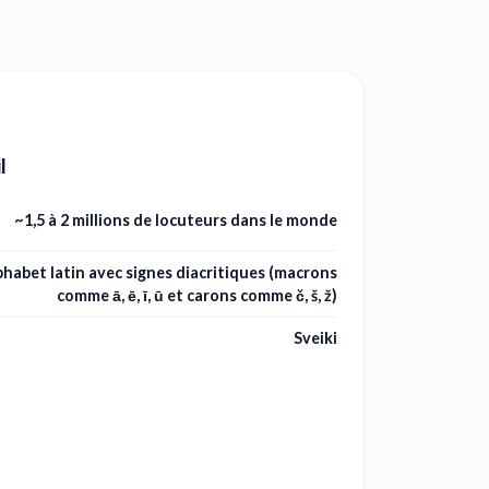
l
~1,5 à 2 millions de locuteurs dans le monde
phabet latin avec signes diacritiques (macrons
comme ā, ē, ī, ū et carons comme č, š, ž)
Sveiki