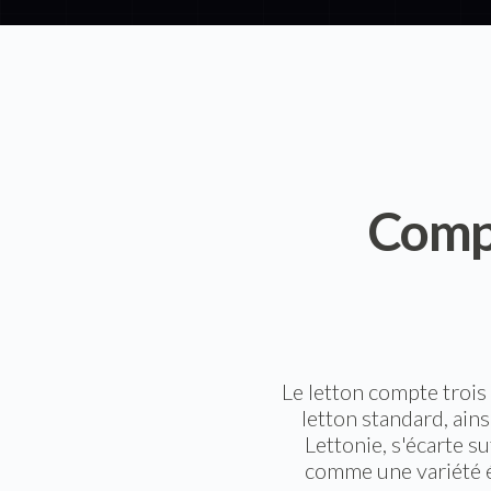
Compr
Le letton compte trois 
letton standard, ainsi
Lettonie, s'écarte s
comme une variété éc