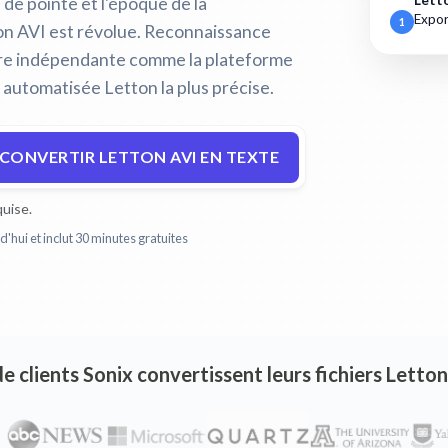
e de pointe et l'époque de la
Lett
Expor
1
on AVI est révolue.
Reconnaissance
ère indépendante comme la plateforme
e automatisée Letton la plus précise.
CONVERTIR LETTON AVI EN TEXTE
uise.
'hui et inclut 30 minutes gratuites
de clients Sonix convertissent leurs fichiers Letto