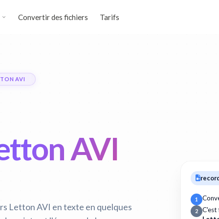
Convertir des fichiers
Tarifs
TTON AVI
Letton AVI
record
Conve
1
rs Letton AVI en texte en quelques
C'est
2