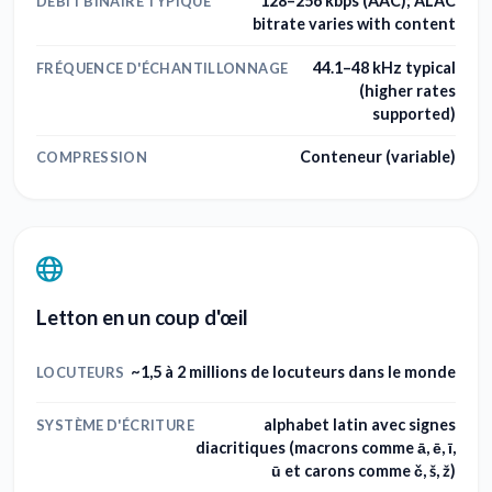
128–256 kbps (AAC); ALAC
DÉBIT BINAIRE TYPIQUE
bitrate varies with content
44.1–48 kHz typical
FRÉQUENCE D'ÉCHANTILLONNAGE
(higher rates
supported)
Conteneur (variable)
COMPRESSION
Letton en un coup d'œil
~1,5 à 2 millions de locuteurs dans le monde
LOCUTEURS
alphabet latin avec signes
SYSTÈME D'ÉCRITURE
diacritiques (macrons comme ā, ē, ī,
ū et carons comme č, š, ž)