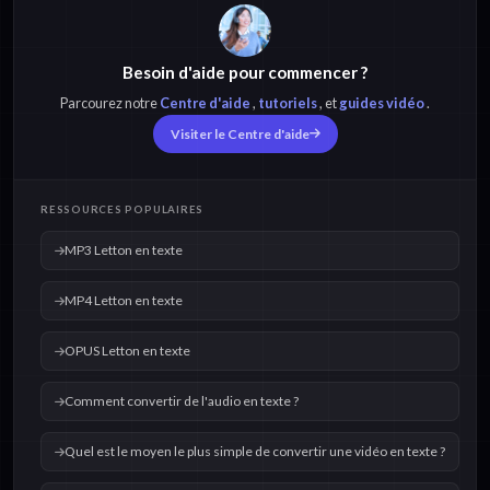
Besoin d'aide pour commencer ?
OPUS Letton en
OGG Letton en texte
texte
Parcourez notre
Centre d'aide
,
tutoriels
, et
guides vidéo
.
Visiter le Centre d'aide
MOV Letton en
WAV Letton en texte
texte
RESSOURCES POPULAIRES
MP3 Letton en texte
MP4 Letton en texte
OPUS Letton en texte
Comment convertir de l'audio en texte ?
Quel est le moyen le plus simple de convertir une vidéo en texte ?