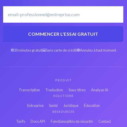
Coréen
COMMENCER L'ESSAI GRATUIT
AMR Espagnol en
AMR Arabe en texte
texte
30 minutes gratuit
Sans carte de crédit
Annulez à tout moment
AMR Hébreu en
AMR Persan en texte
texte
PRODUIT
AMR Français en
Transcription
Traduction
Sous-titres
Analyse IA
AMR Russe en texte
texte
SOLUTIONS
Entreprise
Santé
Juridique
Éducation
AMR Japonais en
RESSOURCES
AMR Hindi en texte
texte
Tarifs
Docs API
Fonctionnalités de sécurité
Contact