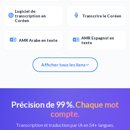
Logiciel de
transcription en
Transcrire le Coréen
Coréen
AMR Espagnol en
AMR Arabe en texte
texte
Afficher tous les liens
Précision de 99 %.
Chaque mot
Convertir AMR en
Meilleur
texte
convertisseur AMR
compte.
Logiciel de
Transcription et traduction par IA en 54+ langues.
transcription en
Transcrire le Coréen