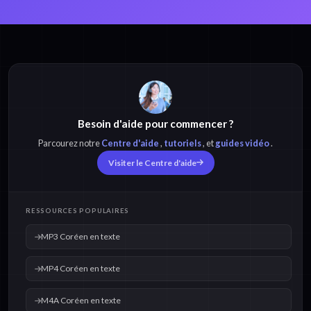
MP3 Coréen en
MP4 Coréen en
texte
texte
Besoin d'aide pour commencer ?
M4A Coréen en
OPUS Coréen en
texte
texte
Parcourez notre
Centre d'aide
,
tutoriels
, et
guides vidéo
.
Visiter le Centre d'aide
OGG Coréen en
WAV Coréen en
texte
texte
RESSOURCES POPULAIRES
MP3 Coréen en texte
MP4 Coréen en texte
M4A Coréen en texte