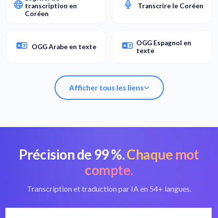
transcription en
Transcrire le Coréen
Coréen
OGG Espagnol en
OGG Arabe en texte
texte
Afficher tous les liens
Précision de 99 %.
Chaque mot
Convertir OGG en
Meilleur
texte
convertisseur OGG
compte.
Logiciel de
Transcription et traduction par IA en 54+ langues.
transcription en
Transcrire le Coréen
Coréen