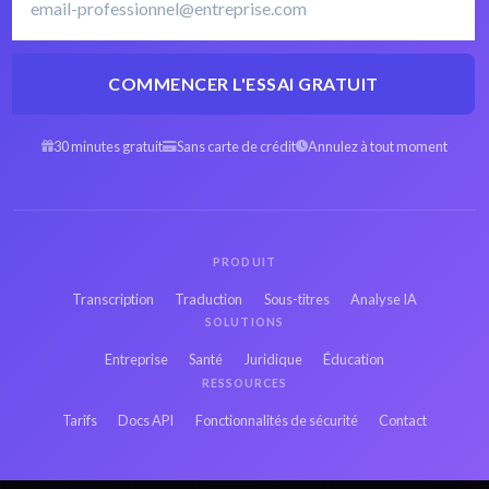
COMMENCER L'ESSAI GRATUIT
OGG Espagnol en
OGG Arabe en texte
texte
30 minutes gratuit
Sans carte de crédit
Annulez à tout moment
OGG Hébreu en
OGG Persan en texte
texte
PRODUIT
OGG Français en
Transcription
Traduction
Sous-titres
Analyse IA
OGG Russe en texte
texte
SOLUTIONS
Entreprise
Santé
Juridique
Éducation
OGG Japonais en
RESSOURCES
OGG Hindi en texte
texte
Tarifs
Docs API
Fonctionnalités de sécurité
Contact