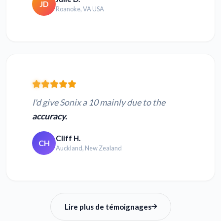
JD
Roanoke, VA USA
I'd give Sonix a 10 mainly due to the
accuracy.
Cliff H.
CH
Auckland, New Zealand
Lire plus de témoignages