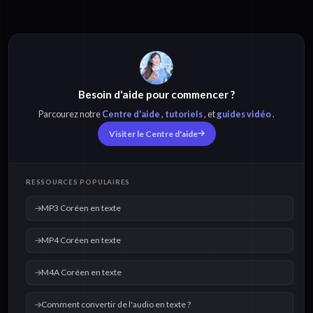
MP3 Coréen en
MP4 Coréen en
texte
texte
Besoin d'aide pour commencer ?
M4A Coréen en
OPUS Coréen en
texte
texte
Parcourez notre
Centre d'aide
,
tutoriels
, et
guides vidéo
.
Visiter le Centre d'aide
WAV Coréen en
MOV Coréen en
texte
texte
RESSOURCES POPULAIRES
MP3 Coréen en texte
MP4 Coréen en texte
M4A Coréen en texte
Comment convertir de l'audio en texte ?