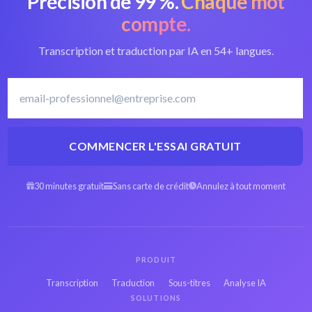
Précision de 99 %.
Chaque mot
texte
convertisseur MUS
compte.
Transcription et traduction par IA en 54+ langues.
Logiciel de
Transcrire le Grec
transcription en Grec
COMMENCER L'ESSAI GRATUIT
MUS Espagnol en
MUS Arabe en texte
texte
30 minutes gratuit
Sans carte de crédit
Annulez à tout moment
MUS Hébreu en
MUS Persan en texte
texte
PRODUIT
MUS Français en
MUS Russe en texte
Transcription
Traduction
Sous-titres
Analyse IA
texte
SOLUTIONS