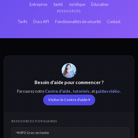
Entreprise
Santé
Juridique
Éducation
MUS Japonais en
RESSOURCES
MUS Hindi en texte
texte
Tarifs
Docs API
Fonctionnalités de sécurité
Contact
MP3 Grec en texte
MP4 Grec en texte
Besoin d'aide pour commencer ?
M4A Grec en texte
OPUS Grec en texte
Parcourez notre
Centre d'aide
,
tutoriels
, et
guides vidéo
.
Visiter le Centre d'aide
OGG Grec en texte
WAV Grec en texte
RESSOURCES POPULAIRES
MP3 Grec en texte