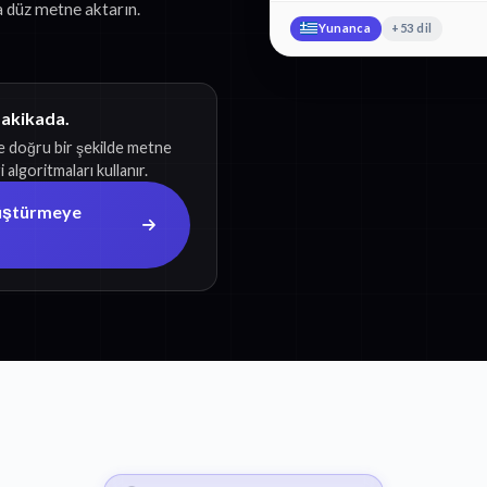
 düz metne aktarın.
Yunanca
+53 dil
dakikada.
e doğru bir şekilde metne
algoritmaları kullanır.
üştürmeye