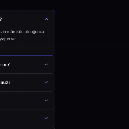
z?
inizin mümkün olduğunca
 yapın ve
r mı?
unuz?