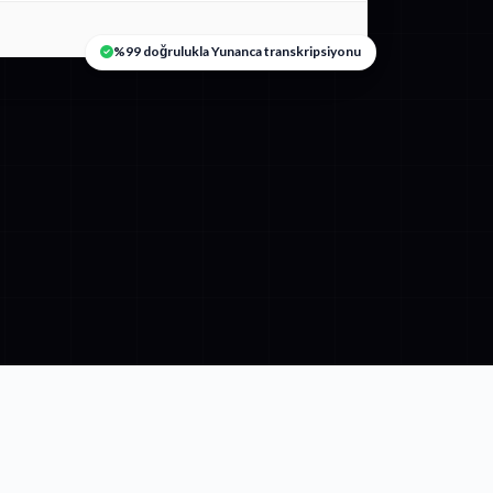
%99 doğrulukla Yunanca transkripsiyonu