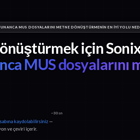
YUNANCA MUS DOSYALARINI METNE DÖNÜŞTÜRMENIN EN IYI YOLU NED
dönüştürmek için Sonix
nca MUS dosyalarını 
~30 sn
esabına kaydolabilirsiniz
—
n ve çeviri içerir.