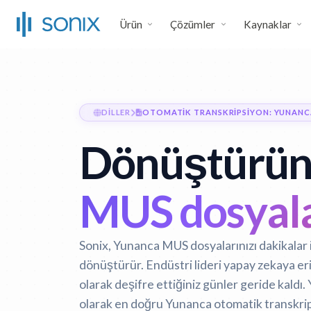
Ürün
Çözümler
Kaynaklar
DILLER
OTOMATIK TRANSKRIPSIYON: YUNANC
Dönüştürü
MUS dosyala
Sonix, Yunanca MUS dosyalarınızı dakikalar
dönüştürür. Endüstri lideri yapay zekaya e
olarak deşifre ettiğiniz günler geride kaldı.
olarak en doğru Yunanca otomatik transkrips