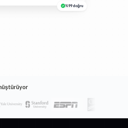
%99 doğru
önüştürüyor