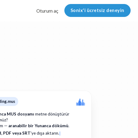
Sonix'i ücretsiz deneyin
Oturum aç
ding.mus
nca MUS dosyamı
metne dönüştürür
nüz?
am —
aranabilir bir Yunanca dökümü
.
, PDF veya SRT
'ye dışa aktarın.