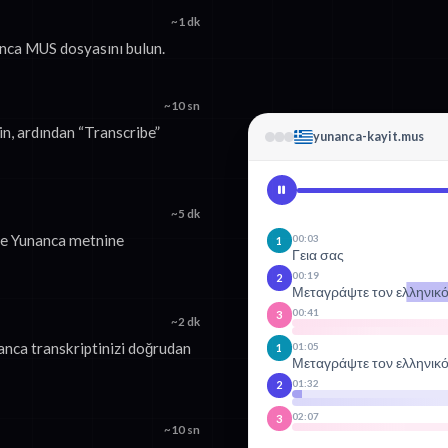
~1 dk
anca MUS dosyasını bulun.
~10 sn
n, ardından “Transcribe”
yunanca-kayit.mus
~5 dk
ve Yunanca metnine
00:03
1
Γεια σας
00:19
2
Μεταγράψτε τον ελληνικ
00:41
3
~2 dk
anca transkriptinizi doğrudan
01:05
1
Μεταγράψτε τον ελληνικ
01:32
2
02:07
3
~10 sn