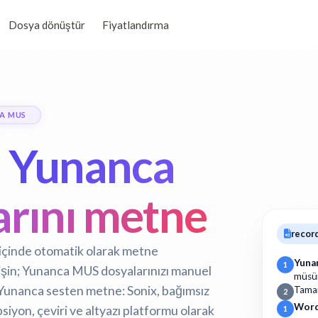
Dosya dönüştür
Fiyatlandırma
A MUS
n
Yunanca
rını metne
recor
 içinde otomatik olarak metne
Yuna
1
rişin; Yunanca MUS dosyalarınızı manuel
müsü
Yunanca sesten metne:
Sonix, bağımsız
Tam
2
Word
iyon, çeviri ve altyazı platformu olarak
1