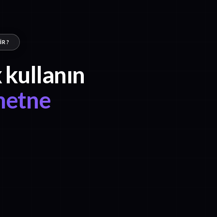
IR?
 kullanın
metne