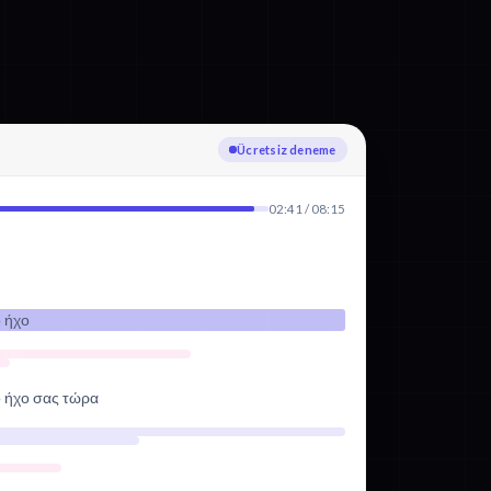
Yükleniyor
02:41 / 08:15
ό ήχο
ό ήχο σας τώρα