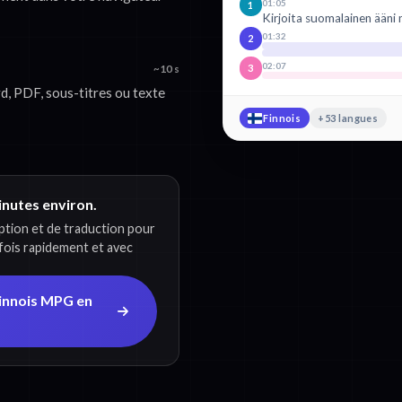
01:05
1
Kirjoita suomalainen ääni 
01:32
2
02:07
3
~10 s
, PDF, sous-titres ou texte
Finnois
+53 langues
minutes environ.
iption et de traduction pour
 fois rapidement et avec
Finnois MPG en