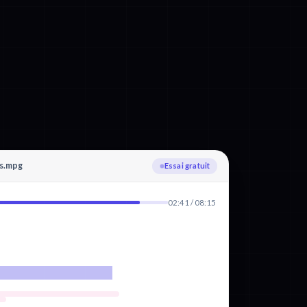
is.mpg
Téléversement
02:41 / 08:15