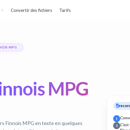
Convertir des fichiers
Tarifs
NNOIS MPG
 Finnois MPG
recor
Conve
1
ers Finnois MPG en texte en quelques
C'est
2