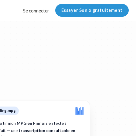
Essayer Sonix gratuitement
Se connecter
ding.mpg
rtir mon
MPG en Finnois
en texte ?
 fait — une
transcription consultable en