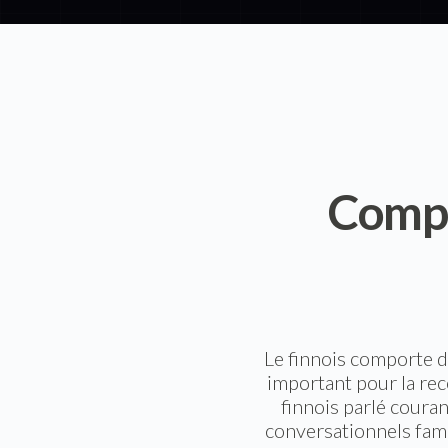
Compr
Le finnois comporte de
important pour la reco
finnois parlé couran
conversationnels fami