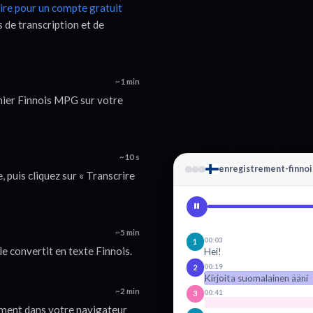
rire pour un compte gratuit
 de transcription et de
~1 min
ichier Finnois MPG sur votre
~10 s
enregistrement-finno
 puis cliquez sur « Transcrire
~5 min
00:03
1
le convertit en texte Finnois.
Hei!
00:19
2
Kirjoita suomalainen ääni
~2 min
00:41
3
ement dans votre navigateur