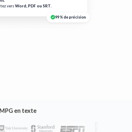
is
.
tez vers
Word, PDF ou SRT
.
99 % de précision
is MPG en texte