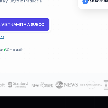
ta y luego lo traduce a
Qué fascinan
1
 VIETNAMITA A SUECO
ios
mas
30 min gratis