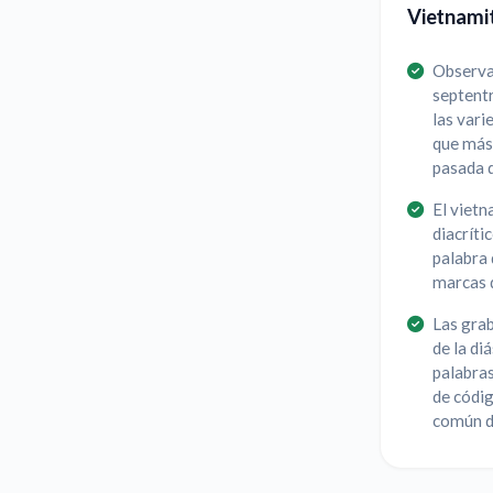
Vietnami
Observa 
septentr
las vari
que más 
pasada d
El vietn
diacríti
palabra 
marcas d
Las grab
de la di
palabras
de códig
común d