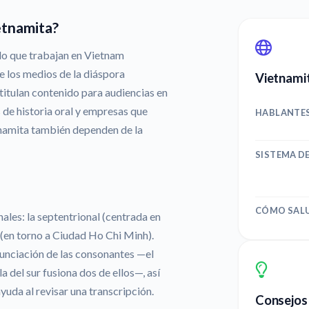
etnamita?
do que trabajan en Vietnam
e los medios de la diáspora
Vietnamit
titulan contenido para audiencias en
 de historia oral y empresas que
HABLANTE
namita también dependen de la
SISTEMA D
a
CÓMO SAL
ales: la septentrional (centrada en
l (en torno a Ciudad Ho Chi Minh).
onunciación de las consonantes —el
a del sur fusiona dos de ellos—, así
uda al revisar una transcripción.
Consejos 