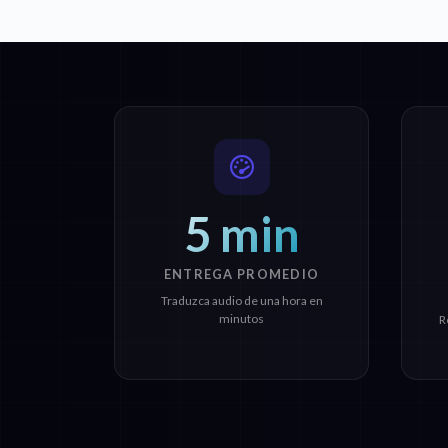
5 min
ENTREGA PROMEDIO
Traduzca audio de una hora en
minutos
R