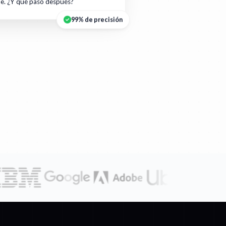
te. ¿Y qué pasó después?
99% de precisión