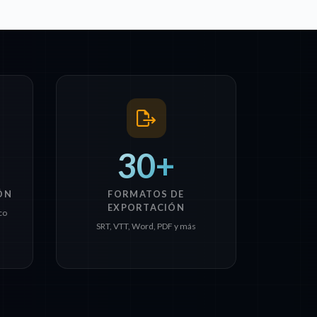
30+
ÓN
FORMATOS DE
EXPORTACIÓN
co
SRT, VTT, Word, PDF y más