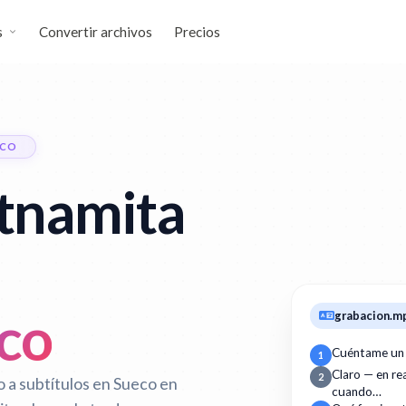
s
Convertir archivos
Precios
ECO
etnamita
eco
grabacion.m
Cuéntame un
1
Claro — en r
2
 a subtítulos en Sueco en
cuando…