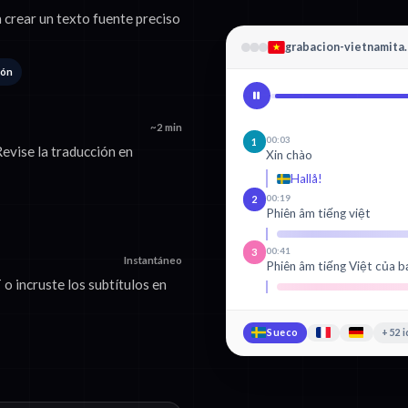
 crear un texto fuente preciso
grabacion-vietnamita
ión
~2 min
00:03
1
evise la traducción en
Xin chào
Hallå!
00:19
2
Phiên âm tiếng việt
00:41
3
Instantáneo
Phiên âm tiếng Việt của b
 incruste los subtítulos en
Sueco
+52 