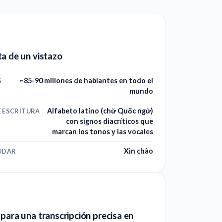
a de un vistazo
~85-90 millones de hablantes en todo el
S
mundo
Alfabeto latino (chữ Quốc ngữ)
E ESCRITURA
con signos diacríticos que
marcan los tonos y las vocales
Xin chào
UDAR
para una transcripción precisa en