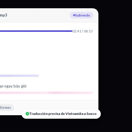
.mp3
Transcribiendo Vietnamita
02:41 / 08:15
ạn ngay bây giờ
idiomas
Traducción precisa de Vietnamita a Sueco