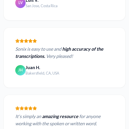
Luis V.
LV
San Jose, Costa Rica
Sonix is easy to use and
high accuracy of the
transcriptions.
Very pleased!
Juan H.
JH
Bakersfield, CA, USA
It's simply an
amazing resource
for anyone
working with the spoken or written word.