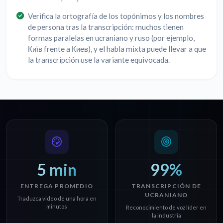
Verifica la ortografía de los topónimos y los nombres
de persona tras la transcripción: muchos tienen
formas paralelas en ucraniano y ruso (por ejemplo,
Київ frente a Киев), y el habla mixta puede llevar a que
la transcripción use la variante equivocada.
5 min
99%
ENTREGA PROMEDIO
TRANSCRIPCIÓN DE
UCRANIANO
Traduzca video de una hora en
minutos
Reconocimiento de voz líder en
la industria