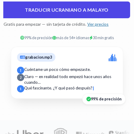
TRADUCIR UCRANIANO A MALAYO
Gratis para empezar — sin tarjeta de crédito.
Ver precios
99% de precisión
más de 54+ idiomas
30 min gratis
grabacion.mp3
Cuéntame un poco cómo empezaste.
1
Claro — en realidad todo empezó hace unos años
2
cuando…
Qué fascinante. ¿Y qué pasó después?
1
99% de precisión