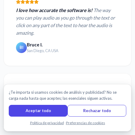
I love how accurate the software is!
The way
you can play audio as you go through the text or
click on any part of the text to hear the audio is
amazing.
Bruce I.
BI
San Diego, CA USA
¿Te importa si usamos cookies de análisis y publicidad? No se
The transcription was
fast and accurate.
carga nada hasta que aceptes; las esenciales siguen activas.
John T.
JT
Aceptar todo
Rechazar todo
Chanthaburi, Thailand
Chatea con nosotros
Política de privacidad
·
Preferencias de cookies