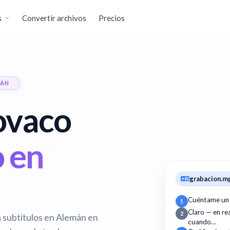
s
Convertir archivos
Precios
MÁN
ovaco
 en
grabacion.m
Cuéntame un
1
Claro — en r
2
a subtítulos en Alemán en
cuando…