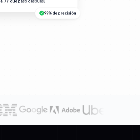
te. ¿Y qué pasó después?
99% de precisión