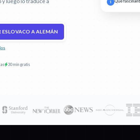
 y luego lo traduce a
Qué fascinan
1
R ESLOVACO A ALEMÁN
ios
mas
30 min gratis