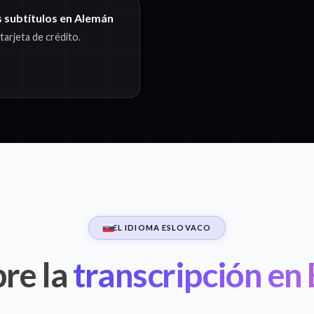
s subtítulos en Alemán
arjeta de crédito.
EL IDIOMA ESLOVACO
re la
transcripción en