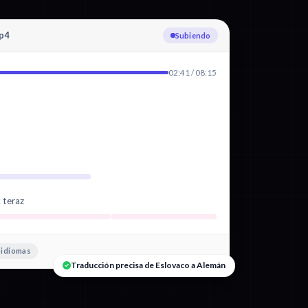
p4
Transcribiendo Eslovaco
02:41 / 08:15
 teraz
 idiomas
Traducción precisa de Eslovaco a Alemán