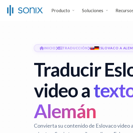
Producto
Soluciones
Recurso
INICIO
TRADUCCIÓN
ESLOVACO A ALE
Traducir Esl
video a
texto
Alemán
Convierta su contenido de Eslovaco video 