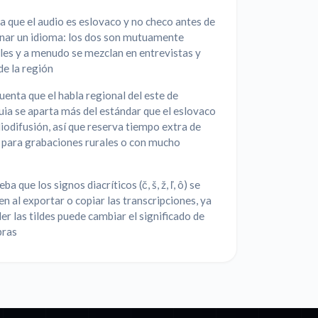
 que el audio es eslovaco y no checo antes de
onar un idioma: los dos son mutuamente
bles y a menudo se mezclan en entrevistas y
e la región
uenta que el habla regional del este de
ia se aparta más del estándar que el eslovaco
diodifusión, así que reserva tiempo extra de
 para grabaciones rurales o con mucho
a que los signos diacríticos (č, š, ž, ľ, ô) se
n al exportar o copiar las transcripciones, ya
er las tildes puede cambiar el significado de
bras