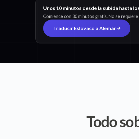
Unos 10 minutos desde la subida hasta lo
Comience con 30 minutos gratis. No se requiere t
Traducir Eslovaco a Alemán
Todo sob