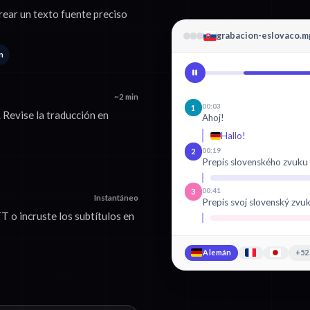
rear un texto fuente preciso
grabacion-eslovaco.m
n
~2 min
00:03
1
 Revise la traducción en
Ahoj!
Hallo!
00:19
2
Prepis slovenského zvuku
00:41
3
Instantáneo
Prepis svoj slovenský zvuk
o incruste los subtítulos en
Alemán
+52