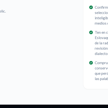
Confirma
lic.
selecci
inteligi
medios d
Ten en c
Eslovaqu
de la ra
revisión
dialecto
Comprueb
conserve
que perd
las pala