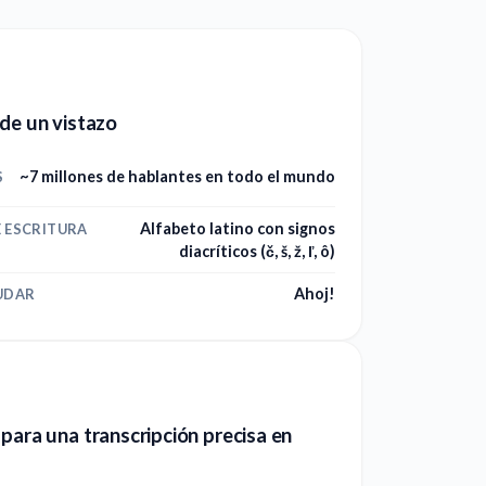
de un vistazo
~7 millones de hablantes en todo el mundo
S
Alfabeto latino con signos
E ESCRITURA
diacríticos (č, š, ž, ľ, ô)
Ahoj!
UDAR
para una transcripción precisa en