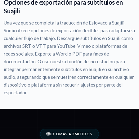
Opciones de exportación para subtítulos en
Suajili
Una vez que se completa la traducción de Eslovaco a Suajili,
Sonix ofrece opciones de exportación flexibles para adaptarse a
cualquier flujo de trabajo. Descargue subtítulos en Suajili como
archivos SRT o VTT para YouTube, Vimeo o plataformas de
redes sociales. Exporte a Word o PDF para fines de
documentación. O use nuestra función de incrustación para
integrar permanentemente subtítulos en Suajili en su archivo
audio, asegurando que se muestren correctamente en cualquier
dispositivo o plataforma sin requerir ajustes por parte del
espectador.
IDIOMAS ADMITIDOS