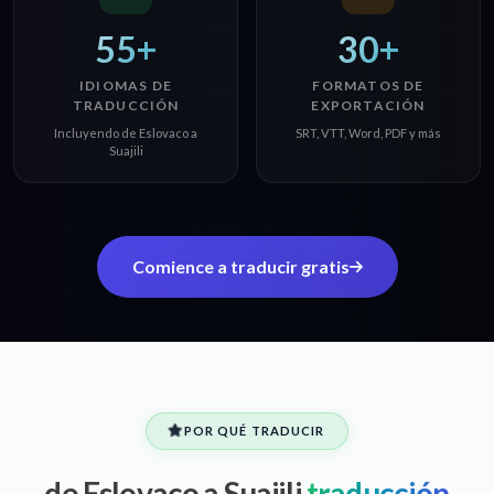
55+
30+
IDIOMAS DE
FORMATOS DE
TRADUCCIÓN
EXPORTACIÓN
Incluyendo de Eslovaco a
SRT, VTT, Word, PDF y más
Suajili
Comience a traducir gratis
POR QUÉ TRADUCIR
de Eslovaco a Suajili
traducción