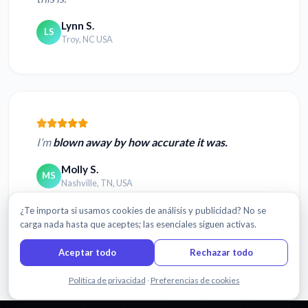
Lynn S.
LS
Troy, NC USA
I’m
blown away by how accurate it was.
Molly S.
MS
Nashville, TN, USA
¿Te importa si usamos cookies de análisis y publicidad? No se
carga nada hasta que aceptes; las esenciales siguen activas.
Aceptar todo
Rechazar todo
Leer más reseñas
Chatea con nosotros
Política de privacidad
·
Preferencias de cookies