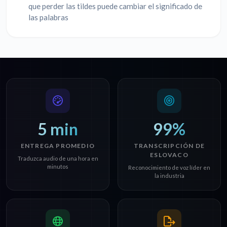
que perder las tildes puede cambiar el significado de
las palabras
5 min
99%
ENTREGA PROMEDIO
TRANSCRIPCIÓN DE
ESLOVACO
Traduzca audio de una hora en
minutos
Reconocimiento de voz líder en
la industria