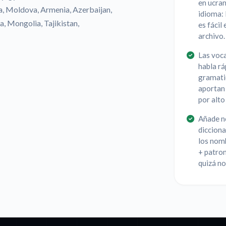
en ucran
a, Moldova, Armenia, Azerbaijan,
idioma:
a, Mongolia, Tajikistan,
es fácil
archivo.
Las voca
habla rá
gramatic
aportan 
por alto
Añade n
dicciona
los nom
+ patron
quizá n