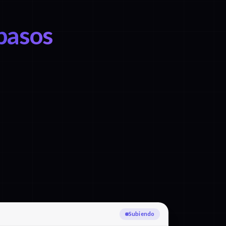
 pasos
Transcribiendo Ruso