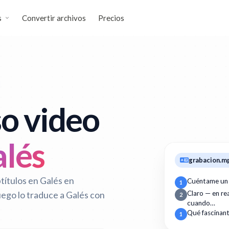
s
Convertir archivos
Precios
o video
alés
grabacion.m
títulos en Galés en
Cuéntame un
1
uego lo traduce a Galés con
Claro — en r
2
cuando…
Qué fascinan
1