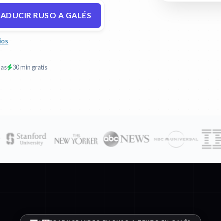
ADUCIR RUSO A GALÉS
ios
mas
30 min gratis