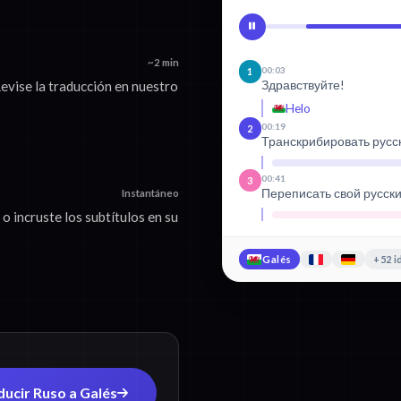
~2 min
00:03
1
Здравствуйте!
evise la traducción en nuestro
Helo
00:19
2
Транскрибировать русс
00:41
3
Переписать свой русск
Instantáneo
 incruste los subtítulos en su
Galés
+52 i
ducir Ruso a Galés