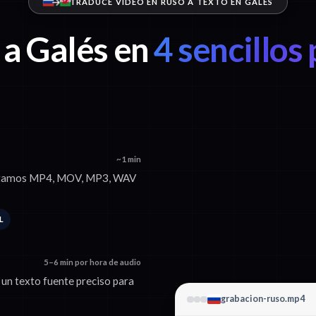
TRADUCE VIDEO EN RUSO A TEXTO EN GALÉS
 a Galés en
4 sencillos
~1 min
ceptamos MP4, MOV, MP3, WAV
L
5–6 min por hora de audio
 un texto fuente preciso para
grabacion-ruso.mp4