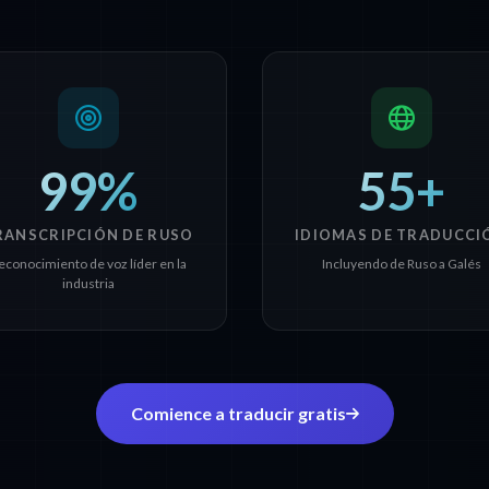
99%
55+
RANSCRIPCIÓN DE RUSO
IDIOMAS DE TRADUCCI
econocimiento de voz líder en la
Incluyendo de Ruso a Galés
industria
Comience a traducir gratis