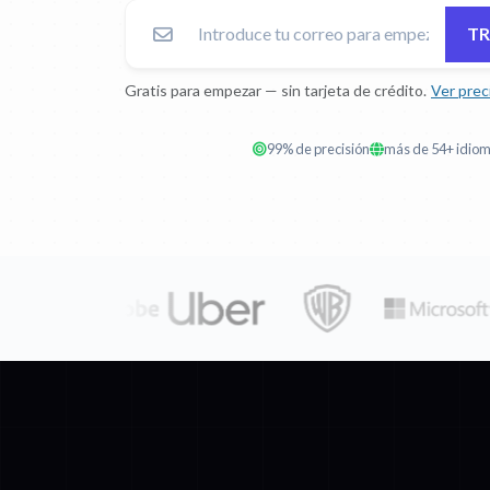
TR
Gratis para empezar — sin tarjeta de crédito.
Ver prec
99% de precisión
más de 54+ idio