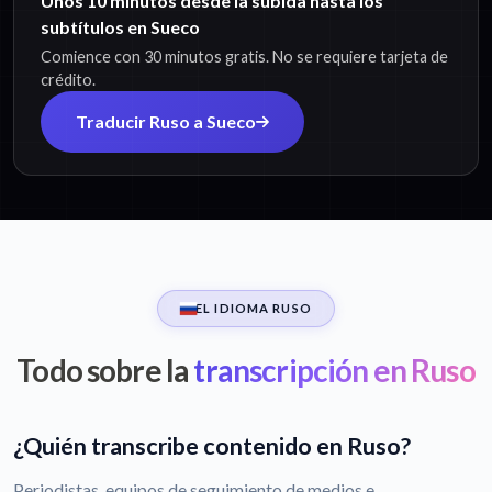
Unos 10 minutos desde la subida hasta los
subtítulos en Sueco
Comience con 30 minutos gratis. No se requiere tarjeta de
crédito.
Traducir Ruso a Sueco
EL IDIOMA RUSO
Todo sobre la
transcripción en Ruso
¿Quién transcribe contenido en Ruso?
Periodistas, equipos de seguimiento de medios e