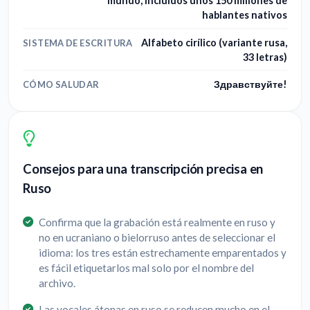
mundo, incluidos unos 150 millones de
hablantes nativos
Alfabeto cirílico (variante rusa,
SISTEMA DE ESCRITURA
33 letras)
Здравствуйте!
CÓMO SALUDAR
Consejos para una transcripción precisa en
Ruso
Confirma que la grabación está realmente en ruso y
no en ucraniano o bielorruso antes de seleccionar el
idioma: los tres están estrechamente emparentados y
es fácil etiquetarlos mal solo por el nombre del
archivo.
Las vocales átonas en ruso se reducen mucho en el