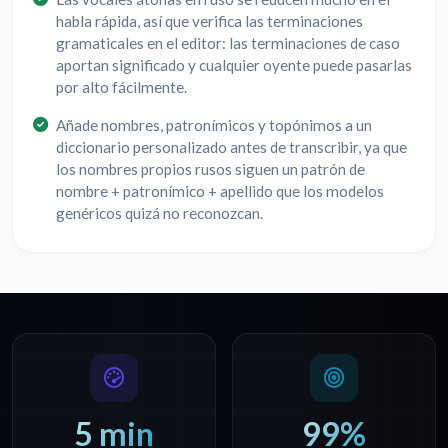
habla rápida, así que verifica las terminaciones
gramaticales en el editor: las terminaciones de caso
aportan significado y cualquier oyente puede pasarlas
por alto fácilmente.
Añade nombres, patronímicos y topónimos a un
diccionario personalizado antes de transcribir, ya que
los nombres propios rusos siguen un patrón de
nombre + patronímico + apellido que los modelos
genéricos quizá no reconozcan.
5 min
99%