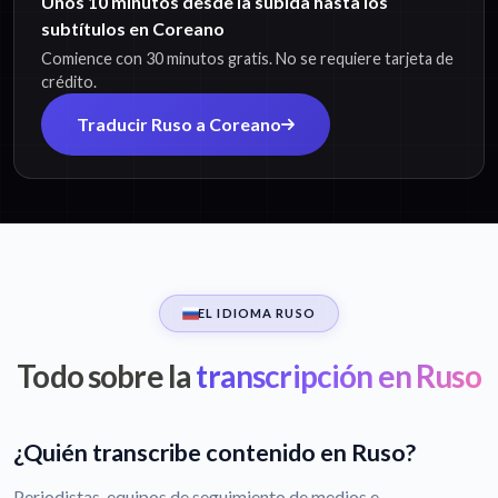
Unos 10 minutos desde la subida hasta los
subtítulos en Coreano
Comience con 30 minutos gratis. No se requiere tarjeta de
crédito.
Traducir Ruso a Coreano
EL IDIOMA RUSO
Todo sobre la
transcripción en Ruso
¿Quién transcribe contenido en Ruso?
Periodistas, equipos de seguimiento de medios e