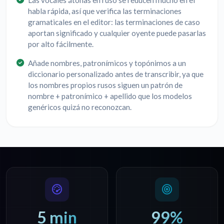
Las vocales átonas en ruso se reducen mucho en el
habla rápida, así que verifica las terminaciones
gramaticales en el editor: las terminaciones de caso
aportan significado y cualquier oyente puede pasarlas
por alto fácilmente.
Añade nombres, patronímicos y topónimos a un
diccionario personalizado antes de transcribir, ya que
los nombres propios rusos siguen un patrón de
nombre + patronímico + apellido que los modelos
genéricos quizá no reconozcan.
5 min
99%