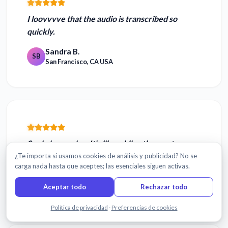
I
loovvvve
that the audio is transcribed so
quickly.
Sandra B.
SB
San Francisco, CA USA
Sonix is amazing
. It’s like adding the most
brilliant brain to my staff.
¿Te importa si usamos cookies de análisis y publicidad? No se
carga nada hasta que aceptes; las esenciales siguen activas.
Phillip M.
PM
Bothell, WA USA
Aceptar todo
Rechazar todo
Chatea con nosotros
Política de privacidad
·
Preferencias de cookies