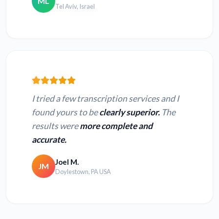
ML
Tel Aviv, Israel
I tried a few transcription services and I
found yours to be
clearly superior.
The
results were
more complete and
accurate.
Joel M.
JM
Doylestown, PA USA