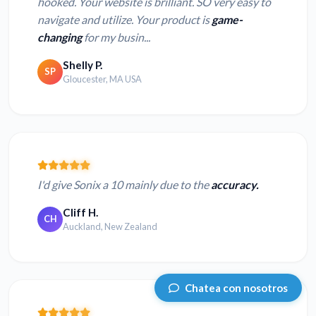
hooked. Your website is brilliant. SO very easy to
navigate and utilize. Your product is
game-
changing
for my busin...
Shelly P.
SP
Gloucester, MA USA
I'd give Sonix a 10 mainly due to the
accuracy.
Cliff H.
CH
Auckland, New Zealand
Chatea con nosotros