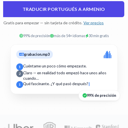
TRADUCIR PORTUGUÉS A ARMENIO
Gratis para empezar — sin tarjeta de crédito.
Ver precios
99% de precisión
más de 54+ idiomas
30 min gratis
grabacion.mp3
Cuéntame un poco cómo empezaste.
1
Claro — en realidad todo empezó hace unos años
2
cuando…
Qué fascinante. ¿Y qué pasó después?
1
99% de precisión