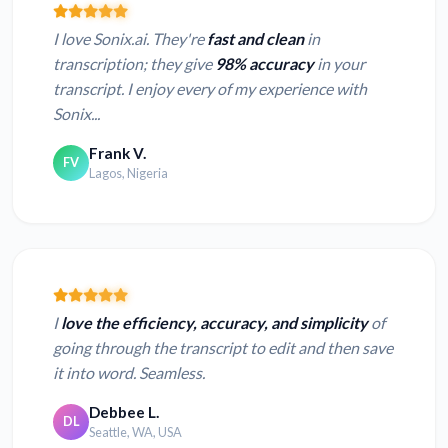
I love Sonix.ai. They're
fast and clean
in
transcription; they give
98% accuracy
in your
transcript. I enjoy every of my experience with
Sonix...
Frank V.
FV
Lagos, Nigeria
I
love the efficiency, accuracy, and simplicity
of
going through the transcript to edit and then save
it into word. Seamless.
Debbee L.
DL
Seattle, WA, USA