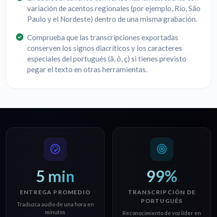
variación de acentos regionales (por ejemplo, Río, São
Paulo y el Nordeste) dentro de una misma grabación.
Comprueba que las transcripciones exportadas
conserven los signos diacríticos y los caracteres
especiales del portugués (ã, õ, ç) si tienes previsto
pegar el texto en otras herramientas.
5 min
99%
ENTREGA PROMEDIO
TRANSCRIPCIÓN DE
PORTUGUÉS
Traduzca audio de una hora en
minutos
Reconocimiento de voz líder en