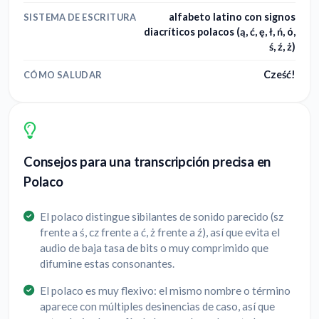
alfabeto latino con signos
SISTEMA DE ESCRITURA
diacríticos polacos (ą, ć, ę, ł, ń, ó,
ś, ź, ż)
Cześć!
CÓMO SALUDAR
Consejos para una transcripción precisa en
Polaco
El polaco distingue sibilantes de sonido parecido (sz
frente a ś, cz frente a ć, ż frente a ź), así que evita el
audio de baja tasa de bits o muy comprimido que
difumine estas consonantes.
El polaco es muy flexivo: el mismo nombre o término
aparece con múltiples desinencias de caso, así que