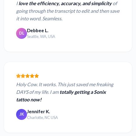
I
love the efficiency, accuracy, and simplicity
of
going through the transcript to edit and then save
it into word. Seamless.
Debbee L.
DL
Seattle, WA, USA
Holy Cow. It works. This just saved me freaking
DAYS of my life. I am
totally getting a Sonix
tattoo now!
Jennifer K.
JK
Charlotte, NC USA