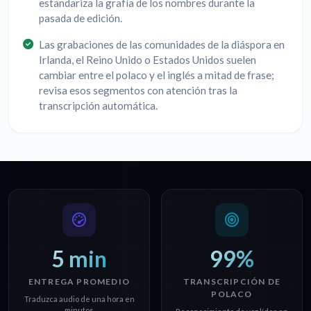
estandariza la grafía de los nombres durante la
pasada de edición.
Las grabaciones de las comunidades de la diáspora en
Irlanda, el Reino Unido o Estados Unidos suelen
cambiar entre el polaco y el inglés a mitad de frase;
revisa esos segmentos con atención tras la
transcripción automática.
5 min
99%
ENTREGA PROMEDIO
TRANSCRIPCIÓN DE
POLACO
Traduzca audio de una hora en
minutos