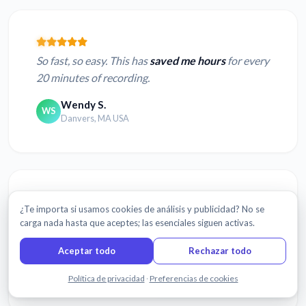
So fast, so easy. This has
saved me hours
for every
20 minutes of recording.
Wendy S.
WS
Danvers, MA USA
¿Te importa si usamos cookies de análisis y publicidad? No se
The transcription service was
awesome.
I can’t
carga nada hasta que aceptes; las esenciales siguen activas.
thank Sonix enough.
Aceptar todo
Rechazar todo
Glenda I.
GI
Chatea con nosotros
San Diego, CA USA
Política de privacidad
·
Preferencias de cookies