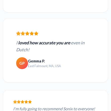
I
loved how accurate you are
even in
Dutch!
Gemma P.
GP
East Falmount, MA, USA
I'm fully going to recommend Sonix to everyone!