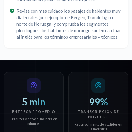
Revisa con más cuidado los pasajes de hablantes muy
dialectales (por ejemplo, de Bergen, Trøndelag o el
norte de Noruega) y comprueba los segmentos
plurilingües: los hablantes de noruego suelen cambiar
al inglés para los términos empresariales y técnicos.
5 min
99%
ENTREGA PROMEDIO
TRANSCRIPCIÓN DE
NORUEGO
Traduzca video de una hora en
minutos
Reconocimiento de voz líder en
la industria