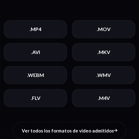
.MP4
.MOV
.AVI
.MKV
.WEBM
.WMV
.FLV
.M4V
Ver todos los formatos de video admitidos