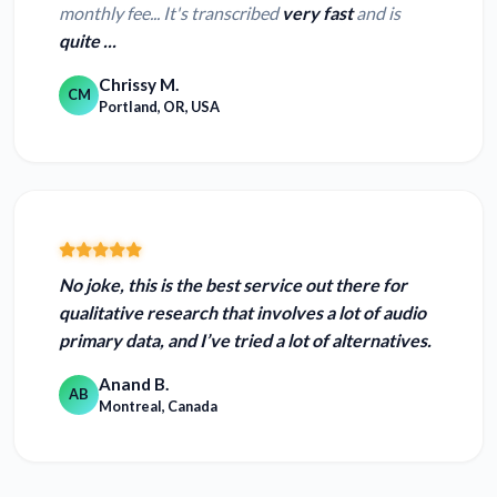
monthly fee... It's transcribed
very fast
and is
quite ...
Chrissy M.
CM
Portland, OR, USA
No joke, this is the
best service out there for
qualitative research
that involves a lot of audio
primary data, and I’ve tried a lot of alternatives.
Anand B.
AB
Montreal, Canada