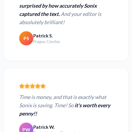
surprised by how accurately Sonix
captured the text.
And your editor is
absolutely brilliant!
Patrick S.
PS
Prague, Czechia
Time is money, and that is exactly what
Sonix is saving. Time! So
it's worth every
penny!!
Patrick W.
PW