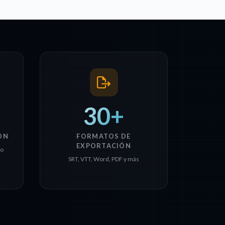
30+
ÓN
FORMATOS DE
EXPORTACIÓN
io
SRT, VTT, Word, PDF y más