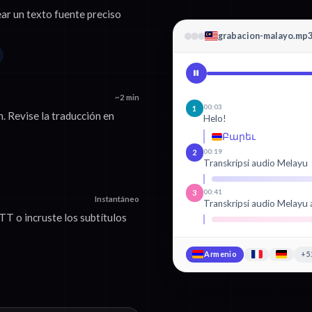
ear un texto fuente preciso
grabacion-malayo.mp
~2 min
00:03
1
. Revise la traducción en
Helo!
Բարեւ
00:19
2
Transkripsi audio Melayu
00:41
3
Instantáneo
Transkripsi audio Melayu
 o incruste los subtítulos
Armenio
+5