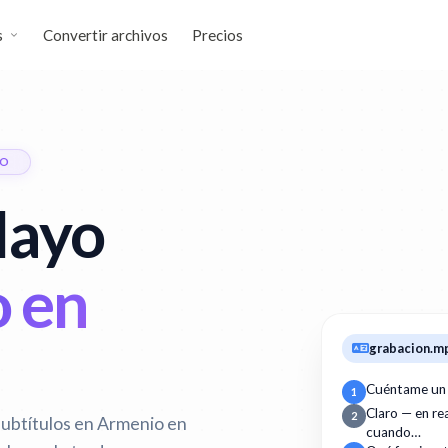
s
Convertir archivos
Precios
IO
layo
o en
grabacion.m
Cuéntame un
1
Claro — en r
2
subtítulos en Armenio en
cuando…