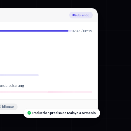
3
Transcribiendo Malayo
02:41 / 08:15
 anda sekarang
2 idiomas
Traducción precisa de Malayo a Armenio