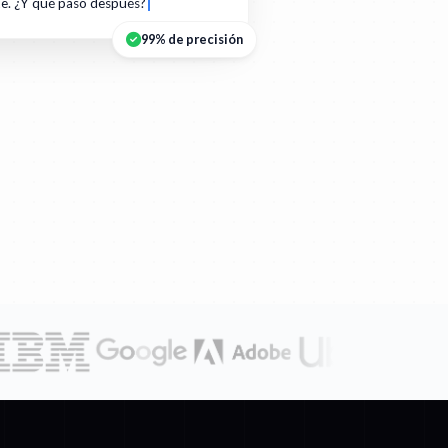
te. ¿Y qué pasó después?
99% de precisión