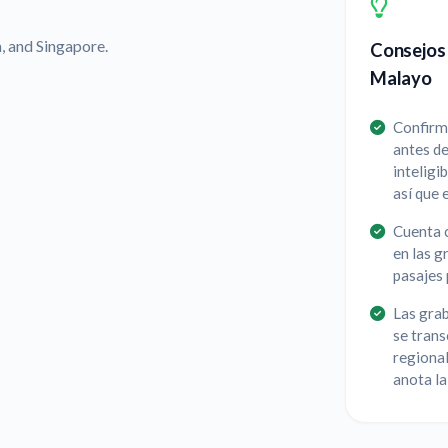
, and Singapore.
Consejos 
Malayo
Confirma
antes d
inteligi
así que 
Cuenta c
en las g
pasajes 
Las gra
se trans
regiona
anota la