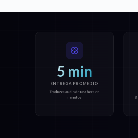
5 min
ENTREGA PROMEDIO
Traduzca audio de una hora en
minutos
R