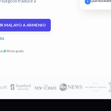
 luego lo traduce a
Qué fascinan
1
IR MALAYO A ARMENIO
ios
mas
30 min gratis