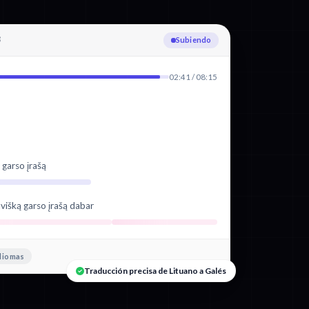
3
Subiendo
02:41 / 08:15
 garso įrašą
višką garso įrašą dabar
diomas
Traducción precisa de Lituano a Galés