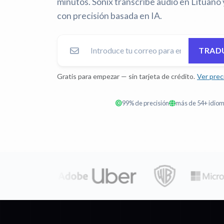
minutos. Sonix transcribe audio en Lituano 
con precisión basada en IA.
TRADU
Gratis para empezar — sin tarjeta de crédito.
Ver prec
99% de precisión
más de 54+ idio