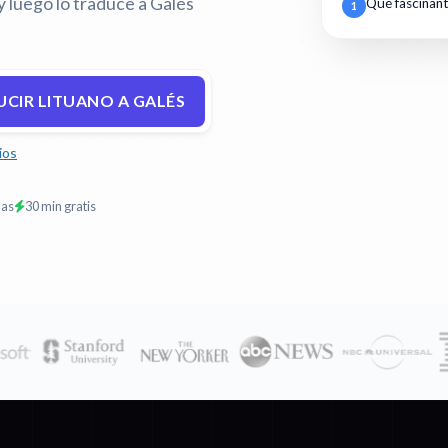
y luego lo traduce a Galés
Qué fascinan
1
CIR LITUANO A GALÉS
ios
mas
30 min gratis