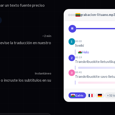
ear un texto fuente preciso
grabacion-lituano.mp
~2 min
00:03
1
evise la traducción en nuestro
Sveiki
Helo
00:19
2
Transkribuokite lietuvišką
00:41
3
Instantáneo
Transkribuokite savo lietu
 incruste los subtítulos en su
Galés
+52 i