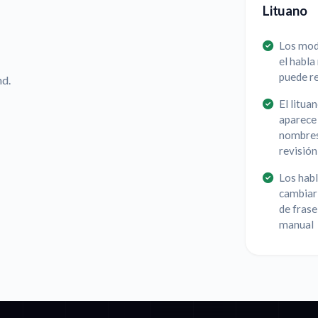
Lituano
Los mode
el habla
puede re
nd.
El litua
aparece 
nombres 
revisión
Los habl
cambiar 
de frase
manual