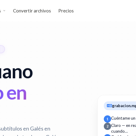
s
Convertir archivos
Precios
uano
o en
grabacion.m
Cuéntame un
1
Claro — en r
2
subtítulos en Galés en
cuando…