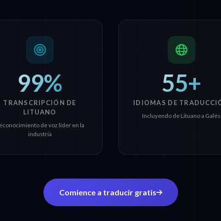
99%
55+
TRANSCRIPCIÓN DE
IDIOMAS DE TRADUCCI
LITUANO
Incluyendo de Lituano a Galés
econocimiento de voz líder en la
industria
Comience a traducir gratis