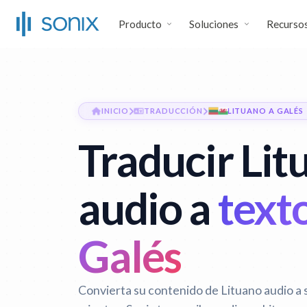
Producto
Soluciones
Recurso
INICIO
TRADUCCIÓN
LITUANO A GALÉS
Traducir Lit
audio a
text
Galés
Convierta su contenido de Lituano audio a 