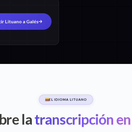
ir Lituano a Galés
EL IDIOMA LITUANO
bre la
transcripción en