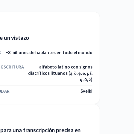
e un vistazo
~3 millones de hablantes en todo el mundo
S
alfabeto latino con signos
E ESCRITURA
diacríticos lituanos (ą, č, ę, ė, į, š,
ų, ū, ž)
Sveiki
UDAR
para una transcripción precisa en