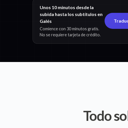
Unos 10 minutos desde la
subida hasta los subtítulos en
Traduc
Galés
Comience con 30 minutos gratis.
No se requiere tarjeta de crédito.
Todo so