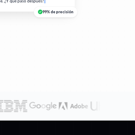
te. ¿Y qué pasó después?
99% de precisión