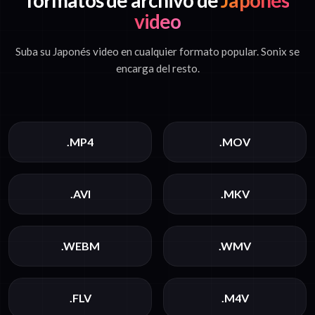
formatos de archivo de
Japonés
video
Suba su Japonés video en cualquier formato popular. Sonix se
encarga del resto.
.MP4
.MOV
.AVI
.MKV
.WEBM
.WMV
.FLV
.M4V