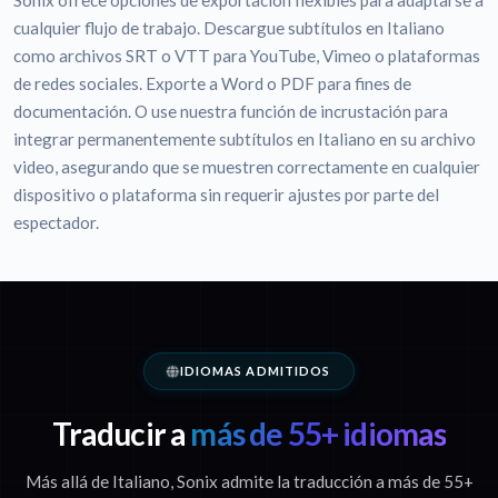
Sonix ofrece opciones de exportación flexibles para adaptarse a
cualquier flujo de trabajo. Descargue subtítulos en Italiano
como archivos SRT o VTT para YouTube, Vimeo o plataformas
de redes sociales. Exporte a Word o PDF para fines de
documentación. O use nuestra función de incrustación para
integrar permanentemente subtítulos en Italiano en su archivo
video, asegurando que se muestren correctamente en cualquier
dispositivo o plataforma sin requerir ajustes por parte del
espectador.
IDIOMAS ADMITIDOS
Traducir a
más de 55+ idiomas
Más allá de Italiano, Sonix admite la traducción a más de 55+