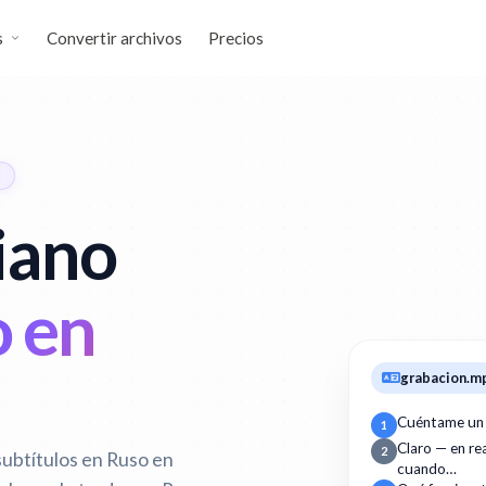
s
Convertir archivos
Precios
liano
o en
grabacion.m
Cuéntame un
1
Claro — en r
2
subtítulos en Ruso en
cuando…