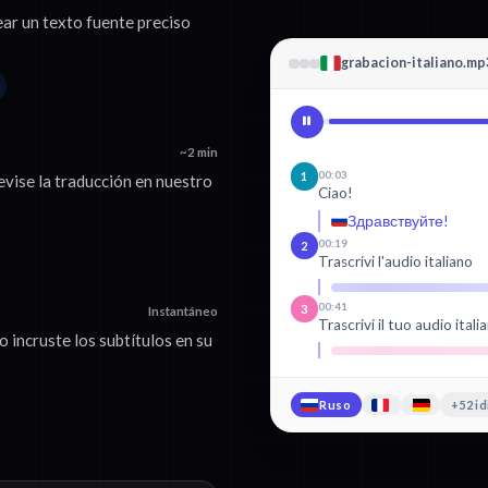
ear un texto fuente preciso
grabacion-italiano.mp
~2 min
00:03
1
evise la traducción en nuestro
Ciao!
Здравствуйте!
00:19
2
Trascrivi l'audio italiano
00:41
3
Instantáneo
Trascrivi il tuo audio itali
incruste los subtítulos en su
Ruso
+52 i