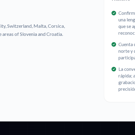
Confirma
una leng
City, Switzerland, Malta, Corsica,
que se a
reconoc
areas of Slovenia and Croatia.
Cuenta c
norte y 
particip
La conve
rápida; 
grabacio
precisió