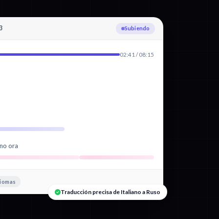
3
Transcribiendo Italiano
02:41 / 08:15
ano ora
diomas
Traducción precisa de Italiano a Ruso