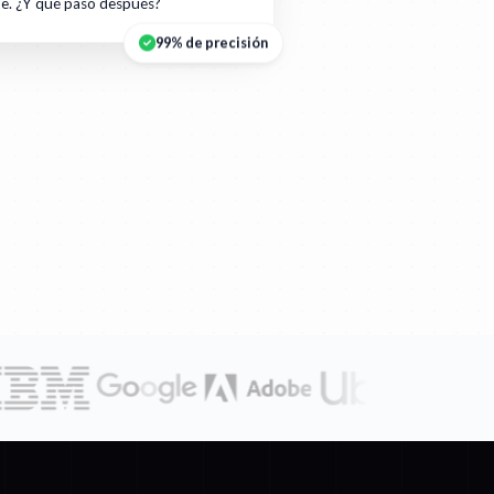
te. ¿Y qué pasó después?
99% de precisión