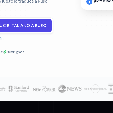
y luego lo traduce a Ruso
Qué fascinan
1
UCIR ITALIANO A RUSO
ios
mas
30 min gratis