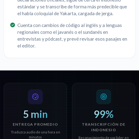
estándar y se transcribe de forma más predecible que
el habla coloquial de Yakarta, cargada de jerga.
Cuenta con cambios de código al inglés y a lenguas
regionales como el javanés o el sundanés en
entrevistas y pódcast, y prevé revisar esos pasajes en
el editor.
5 min
99%
ENTREGA PROMEDIO
TRANSCRIPCIÓN DE
INDONESIO
Traduzca audio de una hora en
minutos
Reconocimiento de voz líder en