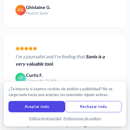
Ghislaine G.
GG
Madrid, Spain
I'm a journalist and I'm finding that
Sonix is a
very valuable tool.
Curtis F.
CF
Gainesville, FL USA
¿Te importa si usamos cookies de análisis y publicidad? No se
carga nada hasta que aceptes; las esenciales siguen activas.
Aceptar todo
Rechazar todo
Chatea con nosotros
Política de privacidad
·
Preferencias de cookies
I thought it was
absolutely amazing, flawless.