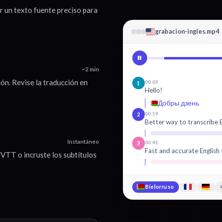
ar un texto fuente preciso para
grabacion-ingles.mp4
~2 min
ón. Revise la traducción en
00:03
1
Hello!
Добры дзень
00:19
2
Better way to transcribe E
Instantáneo
00:41
3
Fast and accurate English 
VTT o incruste los subtítulos
Bielorruso