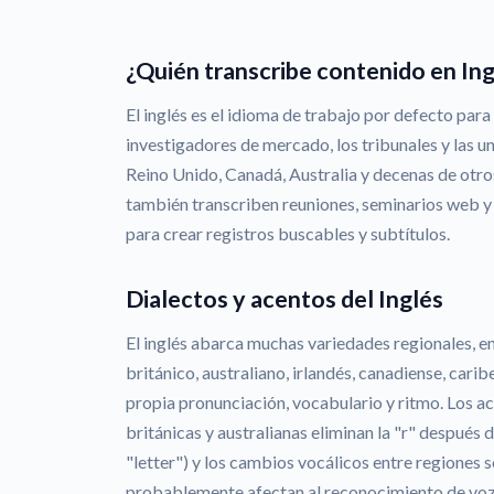
¿Quién transcribe contenido en Ing
El inglés es el idioma de trabajo por defecto para 
investigadores de mercado, los tribunales y las u
Reino Unido, Canadá, Australia y decenas de otro
también transcriben reuniones, seminarios web y 
para crear registros buscables y subtítulos.
Dialectos y acentos del Inglés
El inglés abarca muchas variedades regionales, ent
británico, australiano, irlandés, canadiense, carib
propia pronunciación, vocabulario y ritmo. Los a
británicas y australianas eliminan la "r" después 
"letter") y los cambios vocálicos entre regiones 
probablemente afectan al reconocimiento de voz