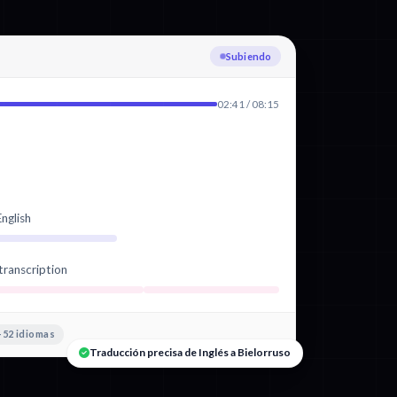
Transcribiendo Inglés
02:41 / 08:15
nglish
transcription
+52 idiomas
Traducción precisa de Inglés a Bielorruso