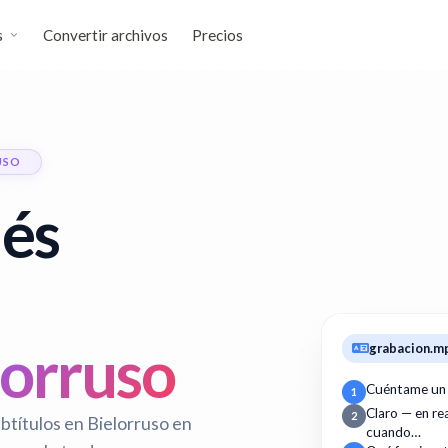
s
Convertir archivos
Precios
USO
lés
lorruso
grabacion.m
Cuéntame un
1
Claro — en r
2
btítulos en Bielorruso en
cuando…