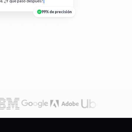
te. ¿Y qué pasó después?
99% de precisión