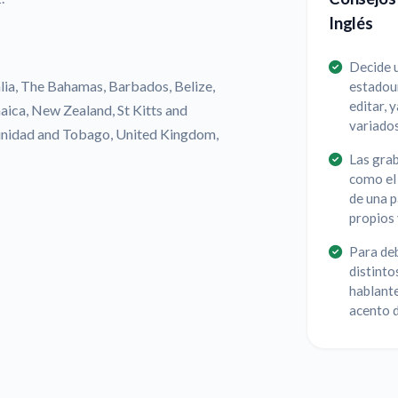
Inglés
Decide u
alia, The Bahamas, Barbados, Belize,
estadoun
editar, 
aica, New Zealand, St Kitts and
variado
Trinidad and Tobago, United Kingdom,
Las gra
como el 
de una p
propios 
Para deb
distinto
hablante
acento d