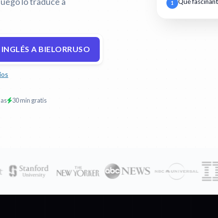
luego lo traduce a
Qué fascinan
1
 INGLÉS A BIELORRUSO
ios
mas
30 min gratis