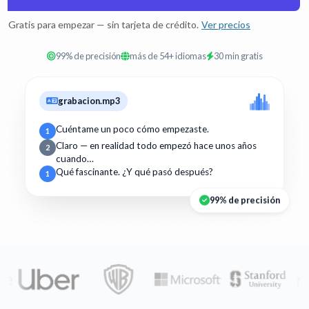
Gratis para empezar — sin tarjeta de crédito.
Ver precios
99% de precisión
más de 54+ idiomas
30 min gratis
grabacion.mp3
Cuéntame un poco cómo empezaste.
1
Claro — en realidad todo empezó hace unos años
2
cuando…
Qué fascinante. ¿Y qué pasó después?
1
99% de precisión