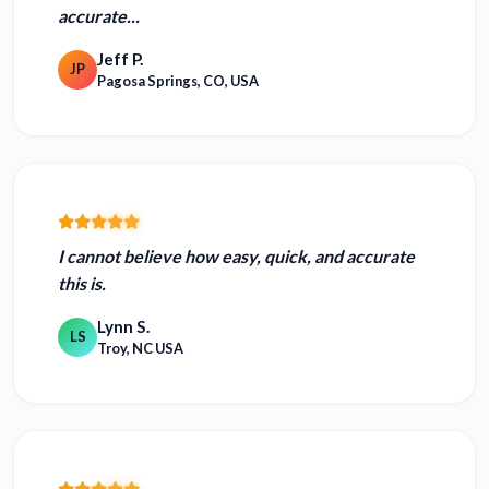
accurate...
Jeff P.
JP
Pagosa Springs, CO, USA
I cannot believe how
easy, quick, and accurate
this is.
Lynn S.
LS
Troy, NC USA