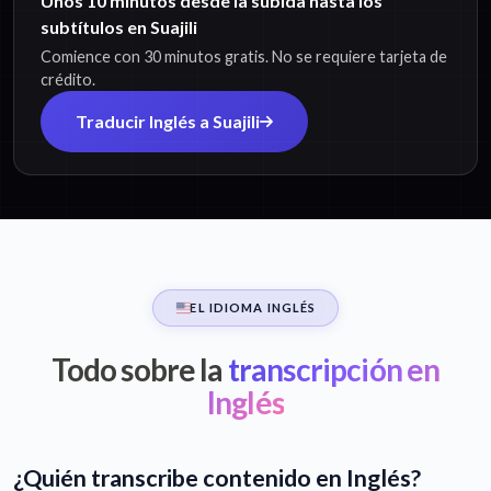
Unos 10 minutos desde la subida hasta los
subtítulos en Suajili
Comience con 30 minutos gratis. No se requiere tarjeta de
crédito.
Traducir Inglés a Suajili
EL IDIOMA INGLÉS
Todo sobre la
transcripción en
Inglés
¿Quién transcribe contenido en Inglés?