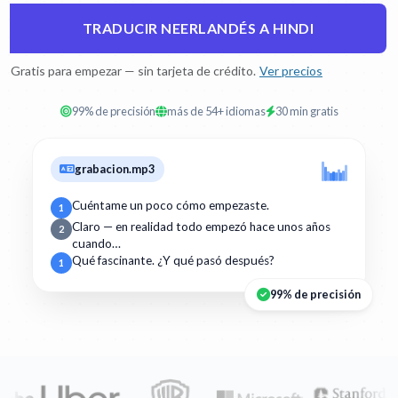
TRADUCIR NEERLANDÉS A HINDI
Gratis para empezar — sin tarjeta de crédito.
Ver precios
99% de precisión
más de 54+ idiomas
30 min gratis
grabacion.mp3
Cuéntame un poco cómo empezaste.
1
Claro — en realidad todo empezó hace unos años
2
cuando…
Qué fascinante. ¿Y qué pasó después?
1
99% de precisión