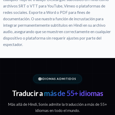
archivos SRT o VTT para YouTube, Vimeo o plataformas de
redes sociales. Exporte a Word o PDF para fines de
documentación. O use nuestra función de incrustación para
integrar permanentemente subtítulos en Hindi en su archivo
audio, asegurando que se muestren correctamente en cualquier
dispositivo o plataforma sin requerir ajustes por parte del
espectador.
IDIOMAS ADMITIDOS
Traducir a
más de 55+ idiomas
Más allá de Hindi, Sonix admite la traducción a más de 55+
idiomas en todo el mundo.