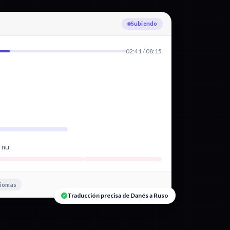
Transcribiendo Danés
02:41 / 08:15
d nu
diomas
Traducción precisa de Danés a Ruso