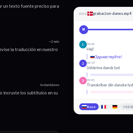
r un texto fuente preciso para
grabacion-danes.mp4
~2 min
00:03
1
Hej!
evise la traducción en nuestro
Здравствуйте!
00:19
2
Udskrive dansk lyd
00:41
3
Transkriber din danske ly
Instantáneo
incruste los subtítulos en su
Ruso
+52 i