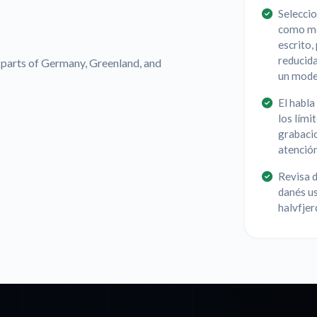
Seleccio
como mo
escrito,
reducida
 parts of Germany, Greenland, and
un mode
El habl
los lími
grabaci
atención
Revisa d
danés u
halvfjer