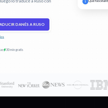
 luego lo traduce a Ruso con
Qué fascinan
1
ADUCIR DANÉS A RUSO
ios
mas
30 min gratis