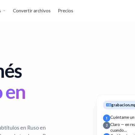
s
Convertir archivos
Precios
nés
 en
grabacion.m
Cuéntame un
1
Claro — en r
2
ubtítulos en Ruso en
cuando…