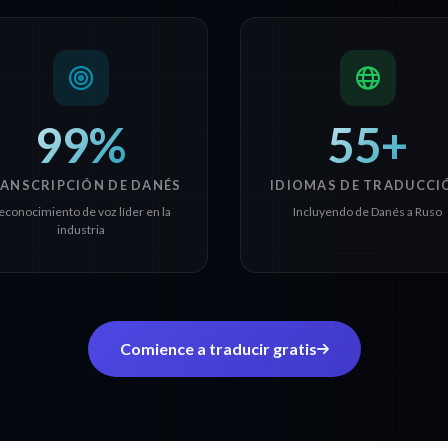
99%
55+
ANSCRIPCIÓN DE DANÉS
IDIOMAS DE TRADUCCI
econocimiento de voz líder en la
Incluyendo de Danés a Ruso
industria
Comience a traducir gratis