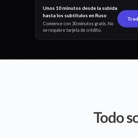
Unos 10 minutos desde la subida
hasta los subtítulos en Ruso
Trad
Comience con 30 minutos gratis. No
se requiere tarjeta de crédito.
Todo so