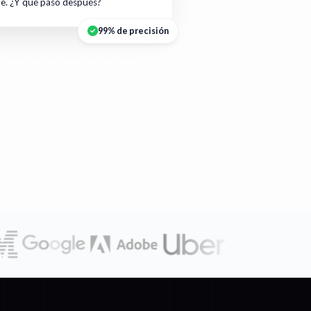
te. ¿Y qué pasó después?
99% de precisión