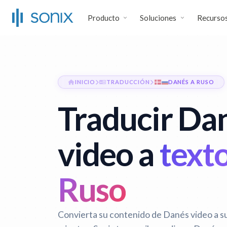
Producto
Soluciones
Recurso
INICIO
TRADUCCIÓN
DANÉS A RUSO
Traducir Da
video a
texto
Ruso
Convierta su contenido de Danés video a s