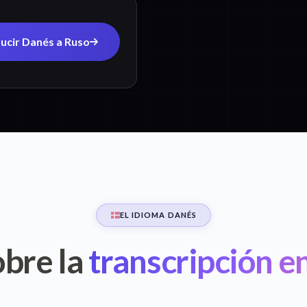
ucir Danés a Ruso
EL IDIOMA DANÉS
bre la
transcripción e