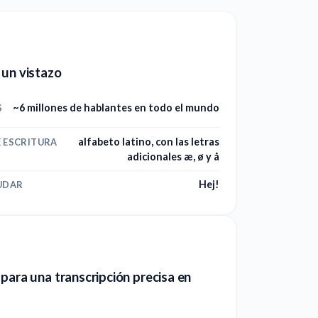
un vistazo
~6 millones de hablantes en todo el mundo
S
alfabeto latino, con las letras
E ESCRITURA
adicionales æ, ø y å
Hej!
UDAR
para una transcripción precisa en