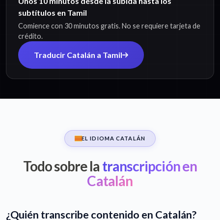
Unos 10 minutos desde la subida hasta los
subtítulos en Tamil
Comience con 30 minutos gratis. No se requiere tarjeta de
crédito.
Traducir Catalán a Tamil
EL IDIOMA CATALÁN
Todo sobre la
transcripción en
Catalán
¿Quién transcribe contenido en Catalán?