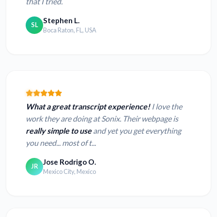
that I tried.
Stephen L.
SL
Boca Raton, FL, USA
What a great transcript experience!
I love the
work they are doing at Sonix. Their webpage is
really simple to use
and yet you get everything
you need... most of t...
Jose Rodrigo O.
JR
Mexico City, Mexico