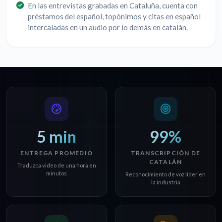
En las entrevistas grabadas en Cataluña, cuenta con
préstamos del español, topónimos y citas en español
intercaladas en un audio por lo demás en catalán.
5 min
99%
ENTREGA PROMEDIO
TRANSCRIPCIÓN DE
CATALÁN
Traduzca video de una hora en
minutos
Reconocimiento de voz líder en
la industria