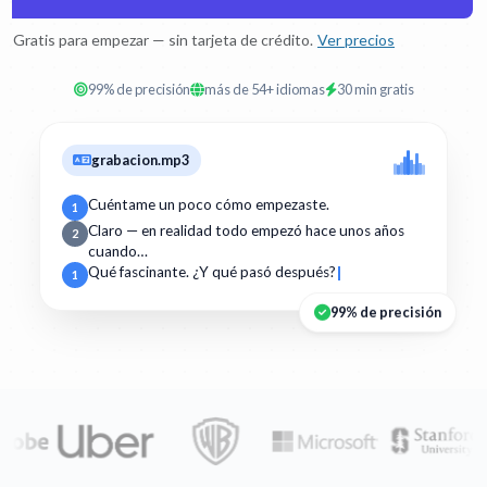
Gratis para empezar — sin tarjeta de crédito.
Ver precios
99% de precisión
más de 54+ idiomas
30 min gratis
grabacion.mp3
Cuéntame un poco cómo empezaste.
1
Claro — en realidad todo empezó hace unos años
2
cuando…
Qué fascinante. ¿Y qué pasó después?
1
99% de precisión