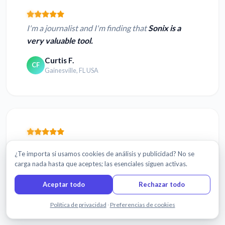
I'm a journalist and I'm finding that
Sonix is a
very valuable tool.
Curtis F.
CF
Gainesville, FL USA
Sonix is the
best transcription program
I have
¿Te importa si usamos cookies de análisis y publicidad? No se
worked with.
carga nada hasta que aceptes; las esenciales siguen activas.
Vitalyia Q.
VQ
Aceptar todo
Rechazar todo
Tomsk, Russia
Chatea con nosotros
Política de privacidad
·
Preferencias de cookies