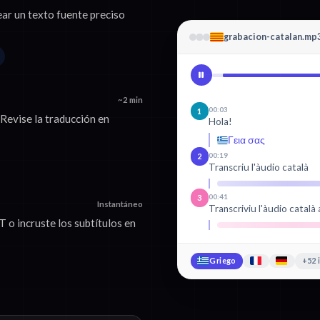
ear un texto fuente preciso
grabacion-catalan.mp
~2 min
00:03
1
Revise la traducción en
Hola!
Γεια σας
00:19
2
Transcriu l'àudio català
00:41
3
Instantáneo
Transcriviu l'àudio català 
o incruste los subtítulos en
Griego
+52 