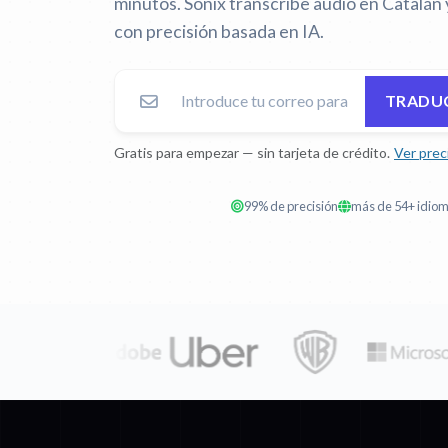
minutos. Sonix transcribe audio en Catalán 
con precisión basada en IA.
TRADUC
Gratis para empezar — sin tarjeta de crédito.
Ver prec
99% de precisión
más de 54+ idio