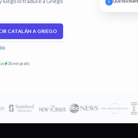
y luego lo traduce a Griego
Qué fascinan
1
IR CATALÁN A GRIEGO
ios
mas
30 min gratis