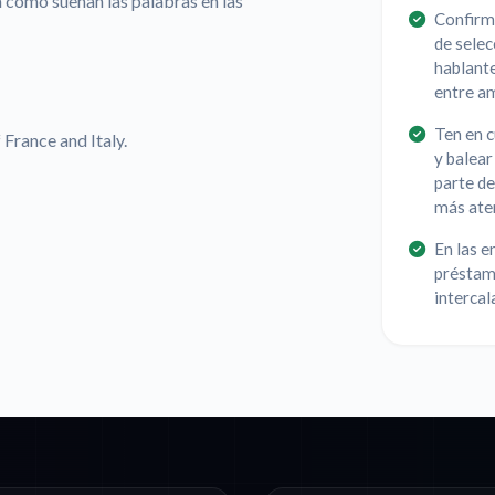
a cómo suenan las palabras en las
Confirma
de selec
hablante
entre a
Ten en c
 France and Italy.
y balear
parte de
más aten
En las e
préstamo
intercal