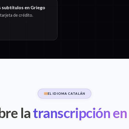
 subtítulos en Griego
arjeta de crédito.
EL IDIOMA CATALÁN
bre la
transcripción en