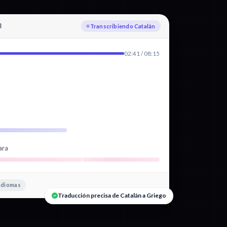
3
Traduciendo a Griego
02:41 / 08:15
ara
idiomas
Traducción precisa de Catalán a Griego