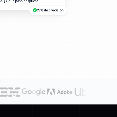
te. ¿Y qué pasó después?
99% de precisión