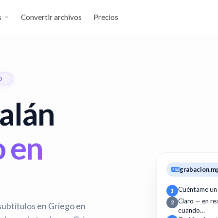
s
Convertir archivos
Precios
O
talán
o en
grabacion.m
Cuéntame un
1
Claro — en r
2
subtítulos en Griego en
cuando…