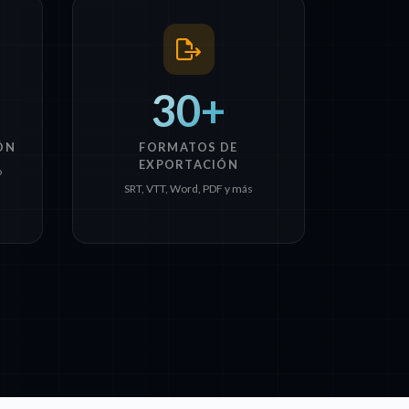
30+
ÓN
FORMATOS DE
EXPORTACIÓN
o
SRT, VTT, Word, PDF y más