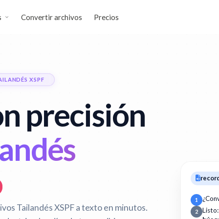
s
Convertir archivos
Precios
ILANDÉS XSPF
n precisión
landés
o
recor
¿Conv
1
vos Tailandés XSPF a texto en minutos.
Listo
2