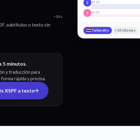
01:32
2
02:07
3
~10 s
F, subtítulos o texto sin
Tailandés
+53 idiomas
os 5 minutos.
ión y traducción para
 forma rápida y precisa.
és XSPF a texto