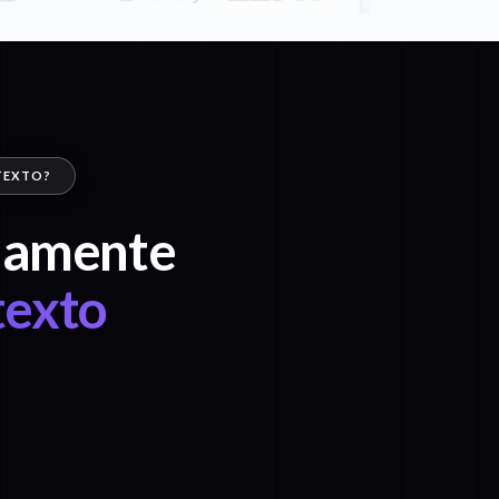
 TEXTO?
idamente
texto