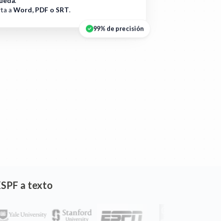
ueda
.
ta a
Word, PDF o SRT
.
99% de precisión
XSPF a texto