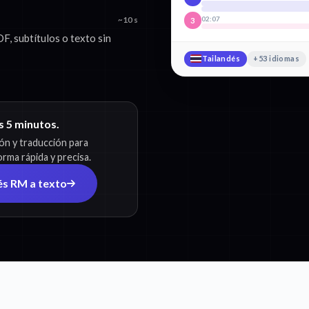
02:07
~10 s
3
F, subtítulos o texto sin
Tailandés
+53 idiomas
os 5 minutos.
ión y traducción para
rma rápida y precisa.
és RM a texto