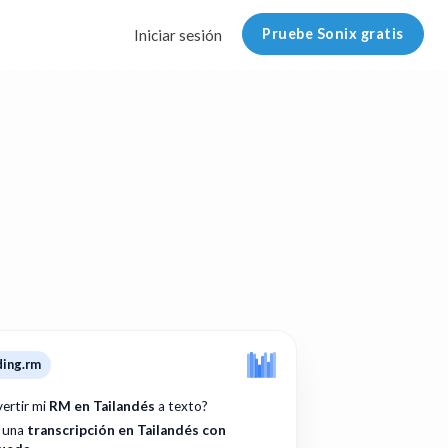
Pruebe Sonix gratis
Iniciar sesión
ding.rm
ertir mi
RM en Tailandés
a texto?
: una
transcripción en Tailandés con