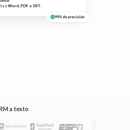
ueda
.
ta a
Word, PDF o SRT
.
99% de precisión
 RM a texto