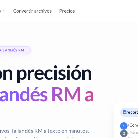
s
Convertir archivos
Precios
AILANDÉS RM
n precisión
landés RM a
recor
¿Conv
1
ivos Tailandés RM a texto en minutos.
Listo
2