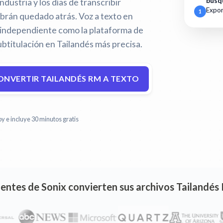
búsq
industria y los días de transcribir
Expor
1
brán quedado atrás.
Voz a texto en
a independiente como la plataforma de
btitulación en Tailandés más precisa.
ONVERTIR TAILANDÉS RM A TEXTO
y e incluye 30 minutos gratis
lientes de Sonix convierten sus archivos Tailandés