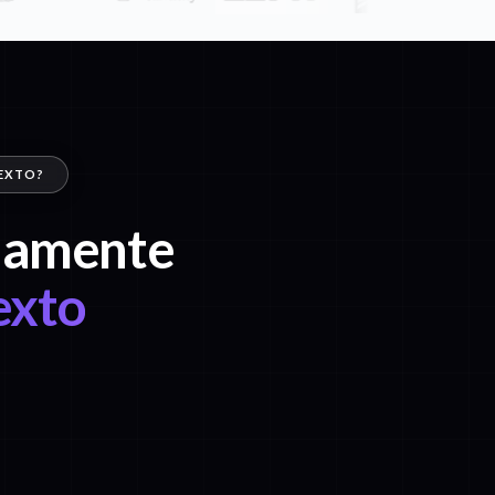
TEXTO?
idamente
exto