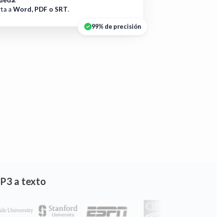
ueda
.
ta a
Word, PDF o SRT
.
99% de precisión
MP3 a texto