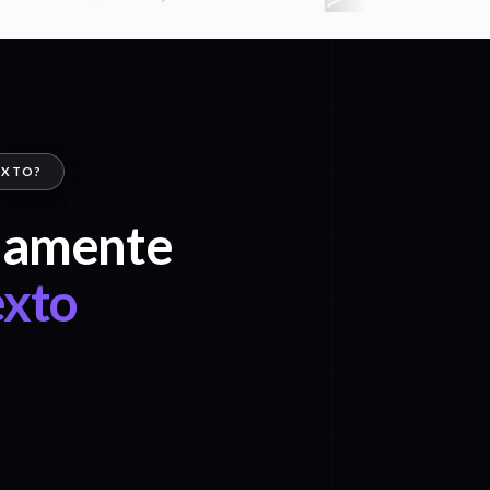
EXTO?
idamente
exto