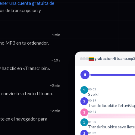
tener una cuenta gratuita de
os de transcripción y
~1 min
uano MP3 en tu ordenador.
grabacion-lituano.mp
~10 s
haz clic en «Transcribir».
~5 min
00:03
1
 convierte a texto Lituano.
Sveiki
00:19
2
Transkribuokite lietuvišką
~2 min
00:41
3
nte en el navegador para
01:05
1
Transkribuokite savo lietu
01:32
2