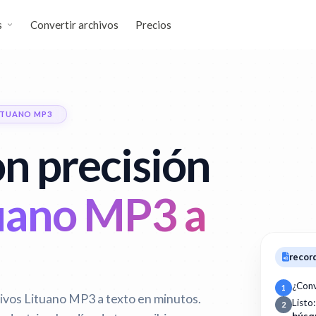
s
Convertir archivos
Precios
ITUANO MP3
n precisión
tuano MP3 a
recor
¿Conv
1
ivos Lituano MP3 a texto en minutos.
Listo
2