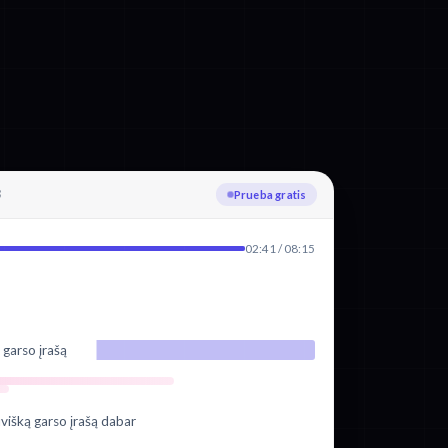
3
Subiendo
02:41 / 08:15
 garso įrašą
višką garso įrašą dabar