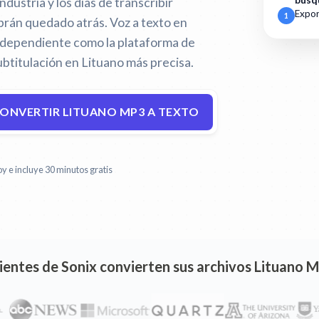
industria y los días de transcribir
búsq
Expor
1
brán quedado atrás.
Voz a texto en
independiente como la plataforma de
ubtitulación en Lituano más precisa.
ONVERTIR LITUANO MP3 A TEXTO
y e incluye 30 minutos gratis
lientes de Sonix convierten sus archivos Lituano 