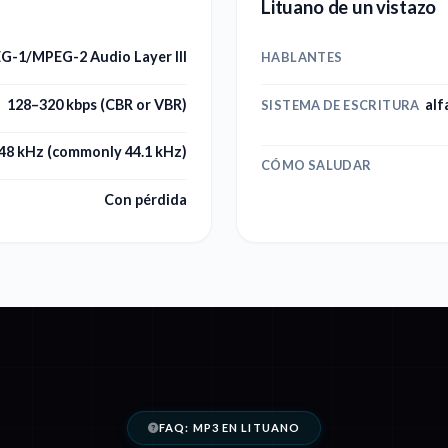
Lituano de un vistazo
G-1/MPEG-2 Audio Layer III
HABLANTES
128–320 kbps (CBR or VBR)
alf
SISTEMA DE ESCRITURA
48 kHz (commonly 44.1 kHz)
CÓMO SALUDAR
Con pérdida
FAQ: MP3 EN LITUANO