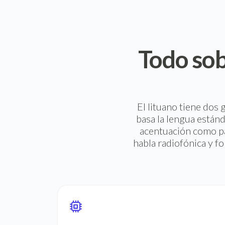
Todo sob
El lituano tiene dos g
basa la lengua estánda
acentuación como pa
habla radiofónica y fo