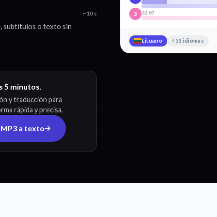
02:07
~10 s
3
 subtítulos o texto sin
Lituano
+53 idiomas
os 5 minutos.
ión y traducción para
rma rápida y precisa.
 MP3 a texto