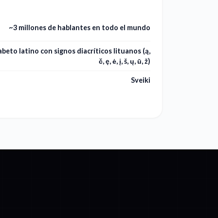
~3 millones de hablantes en todo el mundo
abeto latino con signos diacríticos lituanos (ą,
č, ę, ė, į, š, ų, ū, ž)
Sveiki