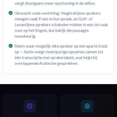
vergt doorgaans meer opschoning in de editor.
Verwacht code-switching: Maghrebijnse sprekers
mengen vaak Frans in hun spraak, en Golf- of
Levantijnse sprekers schakelen midden in een zin vaak
over op het Engels, dus bekijk die passages
nauwkeurig.
Neem waar mogelijk elke spreker op een aparte track
op — Sonix voegt meersporige opnames samen tot
één transcriptie met sprekerlabels, wat helpt bij
overlappende Arabische gesprekken.