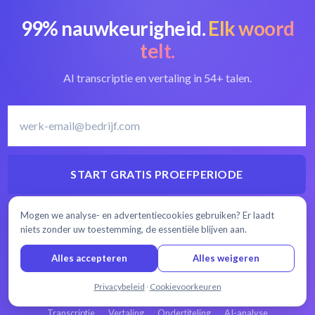
99% nauwkeurigheid.
Elk woord
telt.
AI transcriptie en vertaling in 54+ talen.
START GRATIS PROEFPERIODE
30 minutes gratis
Geen creditcard nodig
Altijd opzegbaar
Mogen we analyse- en advertentiecookies gebruiken? Er laadt
niets zonder uw toestemming, de essentiële blijven aan.
Alles accepteren
Alles weigeren
Chat met ons
Privacybeleid
·
Cookievoorkeuren
PRODUCT
Transcriptie
Vertaling
Ondertiteling
AI-analyse