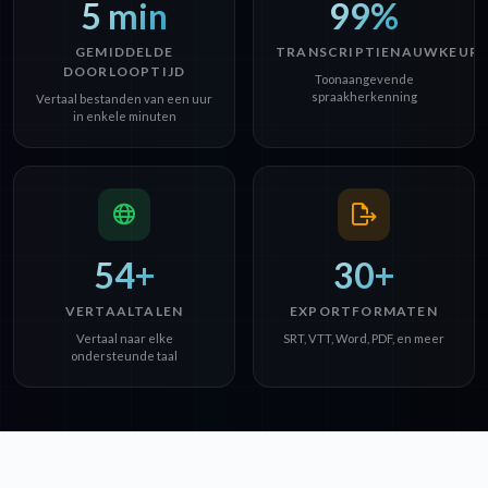
5 min
99%
GEMIDDELDE
TRANSCRIPTIENAUWKEURI
DOORLOOPTIJD
Toonaangevende
spraakherkenning
Vertaal bestanden van een uur
in enkele minuten
54+
30+
VERTAALTALEN
EXPORTFORMATEN
Vertaal naar elke
SRT, VTT, Word, PDF, en meer
ondersteunde taal