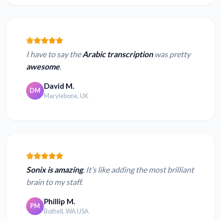
I have to say the
Arabic transcription
was pretty
awesome
.
David M.
DM
Marylebone, UK
Sonix is amazing
. It’s like adding the most brilliant
brain to my staff.
Phillip M.
PM
Bothell, WA USA